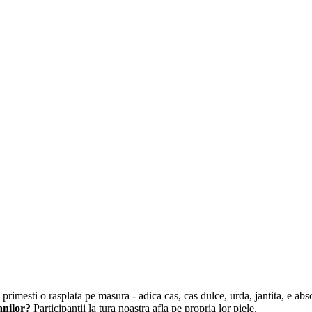
primesti o rasplata pe masura - adica cas, cas dulce, urda, jantita, e a
anilor?
Participantii la tura noastra afla pe propria lor piele.