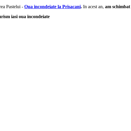
rea Pastelui -
Oua incondeiate la Prisacani
.
In acest an,
am schimbat t