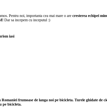
umos. Pentru noi, importanta cea mai mare o are
cresterea echipei min
M!
Dar sa incepem cu inceputul :)
 Romaniei frumoase de langa noi pe bicicleta. Turele ghidate de ci
u pe bicicleta.