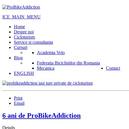
ICE_MAIN_MENU
Home
Despre noi
Cicloturism
Service si consultanta
Cursuri
Academia Velo
Blog
Federatia Biciclistilor din Romania
Mecanica
Contact
ENGLISH
Print
Email
6 ani de ProBikeAddiction
Details