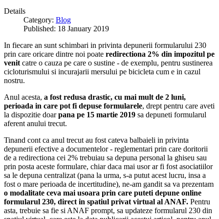
Details
Category:
Blog
Published: 18 January 2019
In fiecare an sunt schimbari in privinta depunerii formularului 230
prin care oricare dintre noi poate
redirectiona 2% din impozitul pe
venit
catre o cauza pe care o sustine - de exemplu, pentru sustinerea
cicloturismului si incurajarii mersului pe bicicleta cum e in cazul
nostru.
Anul acesta,
a fost redusa drastic, cu mai mult de 2 luni,
perioada in care pot fi depuse formularele
, drept pentru care aveti
la dispozitie doar
pana pe 15 martie 2019
sa depuneti formularul
aferent anului trecut.
Tinand cont ca anul trecut au fost cateva balbaieli in privinta
depunerii efective a documentelor - reglementari prin care doritorii
de a redirectiona cei 2% trebuiau sa depuna personal la ghiseu sau
prin posta aceste formulare, chiar daca mai usor ar fi fost asociatiilor
sa le depuna centralizat (pana la urma, s-a putut acest lucru, insa a
fost o mare perioada de incertitudine), ne-am gandit sa va prezentam
o modalitate ceva mai usoara prin care puteti depune online
formularul 230, direct in spatiul privat virtual al ANAF.
Pentru
asta, trebuie sa fie si ANAF prompt, sa updateze formularul 230 din