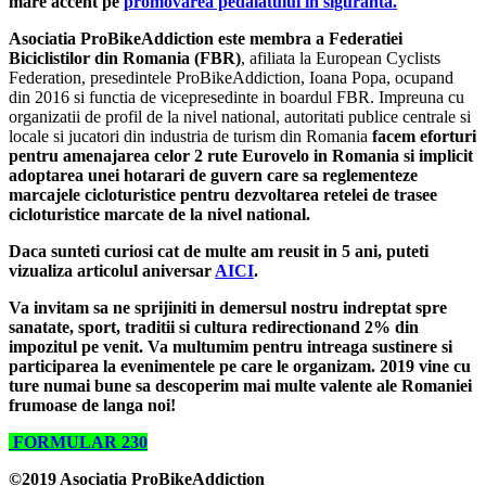
mare accent pe
promovarea pedalatului in siguranta.
Asociatia ProBikeAddiction este membra a Federatiei
Biciclistilor din Romania (FBR)
, afiliata la European Cyclists
Federation, presedintele ProBikeAddiction, Ioana Popa, ocupand
din 2016 si functia de vicepresedinte in boardul FBR. Impreuna cu
organizatii de profil de la nivel national, autoritati publice centrale si
locale si jucatori din industria de turism din Romania
facem eforturi
pentru amenajarea celor 2 rute Eurovelo in Romania si implicit
adoptarea unei hotarari de guvern care sa reglementeze
marcajele cicloturistice pentru dezvoltarea retelei de trasee
cicloturistice marcate de la nivel national.
Daca sunteti curiosi cat de multe am reusit in 5 ani, puteti
vizualiza articolul aniversar
AICI
.
Va invitam sa ne sprijiniti in demersul nostru indreptat spre
sanatate, sport, traditii si cultura redirectionand 2% din
impozitul pe venit.
Va multumim pentru intreaga sustinere si
participarea la evenimentele pe care le organizam. 2019 vine cu
ture numai bune sa descoperim mai multe valente ale Romaniei
frumoase de langa noi!
FORMULAR 230
©2019
Asociatia ProBikeAddiction