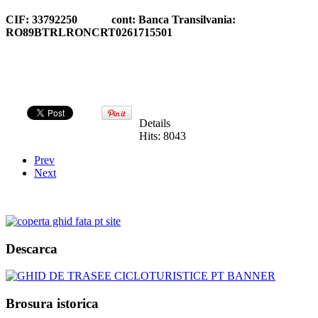
CIF: 33792250 cont:
Banca Transilvania:
RO89BTRLRONCRT0261715501
Details
Hits: 8043
Prev
Next
Descarca
Brosura istorica