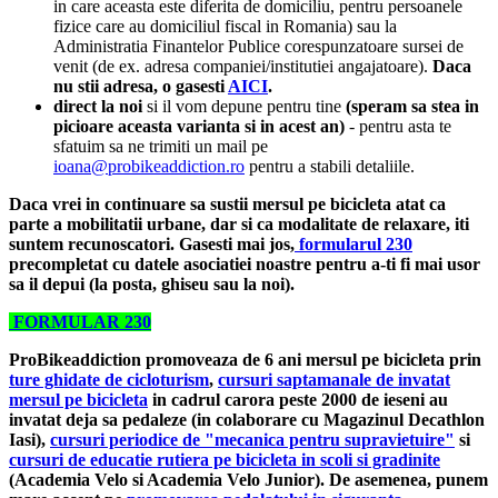
in care aceasta este diferita de domiciliu, pentru persoanele
fizice care au domiciliul fiscal in Romania) sau la
Administratia Finantelor Publice corespunzatoare sursei de
venit (de ex. adresa companiei/institutiei angajatoare).
Daca
nu stii adresa, o gasesti
AICI
.
direct la noi
si il vom depune pentru tine
(speram sa stea in
picioare aceasta varianta si in acest an)
- pentru asta te
sfatuim sa ne trimiti un mail pe
ioana@probikeaddiction.ro
pentru a stabili detaliile.
Daca vrei in continuare sa sustii mersul pe bicicleta atat ca
parte a mobilitatii urbane, dar si ca modalitate de relaxare, iti
suntem recunoscatori. Gasesti mai jos,
formularul 230
precompletat cu datele asociatiei noastre pentru a-ti fi mai usor
sa il depui (la posta, ghiseu sau la noi).
FORMULAR 230
ProBikeaddiction promoveaza de 6 ani mersul pe bicicleta
prin
ture ghidate de cicloturism
,
cursuri saptamanale de invatat
mersul pe bicicleta
in cadrul carora peste 2000 de ieseni au
invatat deja sa pedaleze (in colaborare cu Magazinul Decathlon
Iasi),
cursuri periodice de "mecanica pentru supravietuire"
si
cursuri de educatie rutiera pe bicicleta in scoli si gradinite
(Academia Velo si Academia Velo Junior). De asemenea, punem