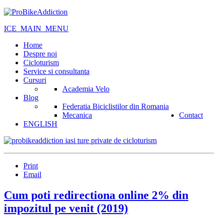
ICE_MAIN_MENU
Home
Despre noi
Cicloturism
Service si consultanta
Cursuri
Academia Velo
Blog
Federatia Biciclistilor din Romania
Mecanica
Contact
ENGLISH
Print
Email
Cum poti redirectiona online 2% din
impozitul pe venit (2019)