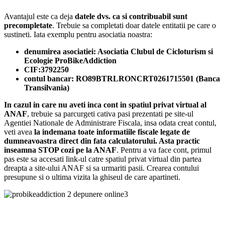
Avantajul este ca deja
datele dvs. ca si contribuabil sunt
precompletate
. Trebuie sa completati doar datele entitatii pe care o
sustineti. Iata exemplu pentru asociatia noastra:
denumirea asociatiei:
Asociatia Clubul de Cicloturism si
Ecologie ProBikeAddiction
CIF:
3792250
contul bancar:
RO89BTRLRONCRT0261715501 (
Banca
Transilvania)
In cazul in care nu aveti inca cont in spatiul privat virtual al
ANAF
, trebuie sa parcurgeti cativa pasi prezentati pe site-ul
Agentiei Nationale de Administrare Fiscala, insa odata creat contul,
veti avea
la indemana toate informatiile fiscale legate de
dumneavoastra direct din fata calculatorului. Asta practic
inseamna STOP cozi pe la ANAF
. Pentru a va face cont, primul
pas este sa accesati link-ul catre spatiul privat virtual din partea
dreapta a site-ului ANAF si sa urmariti pasii. Crearea contului
presupune si o ultima vizita la ghiseul de care apartineti.