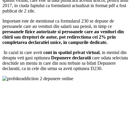
spatiul virtual, care este la data publicarii acestui articol, pentru anul
2017, in ciuda faptului ca formularul actualizat in format pdf a fost
publicat de 2 zile.
Important este de mentionat ca formularul 230 se depune de
persoanele care au venituri din salarii sau pensii, in timp ce
persoanele fizice autorizate si persoanele care au venituri din
chirii sau drepturi de autor, pot redirectiona cei 2% prin
completarea declaratiei unice, in campurile dedicate.
In cazul in care aveti
cont in spatiul privat virtual
, in meniul din
dreapta veti gasi optiunea
Depunere declaratii
care odata selectata
deschide un meniu in care din nou trebuie sa bifati Depunere
declaratii, ca in cele din urma sa aveti optiunea D230.