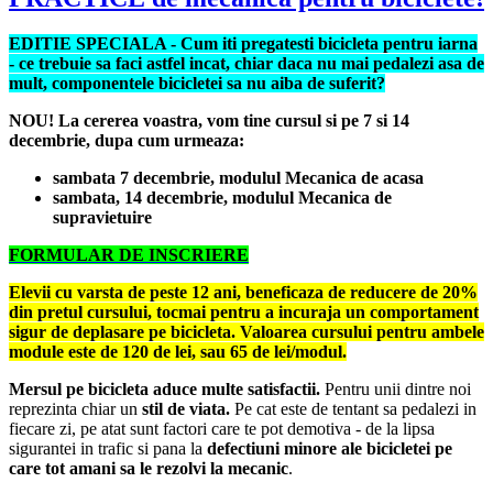
EDITIE SPECIALA - Cum iti pregatesti bicicleta pentru iarna
- ce trebuie sa faci astfel incat, chiar daca nu mai pedalezi asa de
mult, componentele bicicletei sa nu aiba de suferit?
NOU! La cererea voastra, vom tine cursul si pe 7 si 14
decembrie, dupa cum urmeaza:
sambata 7 decembrie, modulul Mecanica de acasa
sambata, 14 decembrie, modulul Mecanica de
supravietuire
FORMULAR DE INSCRIERE
Elevii cu varsta de peste 12 ani, beneficaza de reducere de 20%
din pretul cursului, tocmai pentru a incuraja un comportament
sigur de deplasare pe bicicleta. Valoarea cursului pentru ambele
module este de 120 de lei, sau 65 de lei/modul.
Mersul pe bicicleta aduce multe satisfactii.
Pentru unii dintre noi
reprezinta chiar un
stil de viata.
Pe cat este de tentant sa pedalezi in
fiecare zi, pe atat sunt factori care te pot demotiva - de la lipsa
sigurantei in trafic si pana la
defectiuni minore ale bicicletei pe
care tot amani sa le rezolvi la mecanic
.