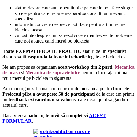
sfaturi despre care sunt operatiunile pe care le poti face singur
si cele pentru care trebuie neaparat sa consulti un mecanic
specializat
informatii concrete despre ce poti face pentru a-ti intretine
bicicleta acasa,
cunostinte despre cum sa rezolvi cele mai frecvente probleme
care pot aparea cand mergi pe bicicleta.
Toate EXEMPLIFICATE PRACTIC
alaturi de un
specialist
dispus sa iti raspunda la toate intrebarile
legate de bicicleta ta.
Ne-am propus sa organizam acest
workshop din 2 parti
:
Mecanica
de acasa
si
Mecanica de supravietuire
pentru a incuraja cat mai
mult mersul pe bicicleta in siguranta.
Am mai organizat pana acum cursuri de mecanica pentru biciclete.
Proiectul pilot a avut peste 50 de participanti
de la care am primit
un
feedback extraordinar si valoros
, care ne-a ajutat sa gandim
actualul curs.
Dacă vrei să participi,
te invit să completezi
ACEST
FORMULAR
.