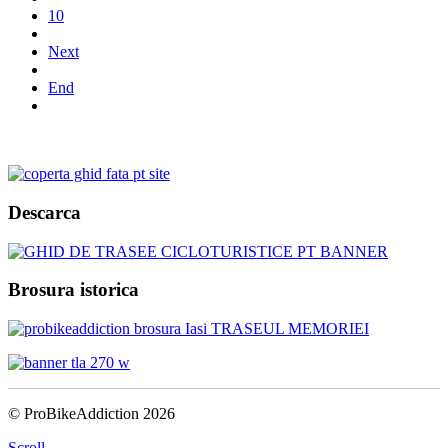
10
Next
End
Descarca
Brosura istorica
© ProBikeAddiction 2026
Scroll