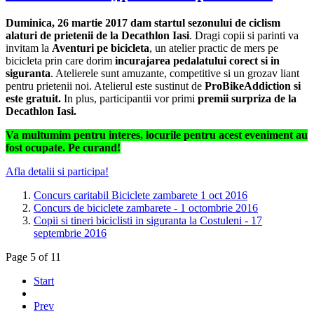
Duminica, 26 martie 2017 dam startul sezonului de ciclism
alaturi de prietenii de la Decathlon Iasi
. Dragi copii si parinti va
invitam la
Aventuri pe bicicleta
, un atelier practic de mers pe
bicicleta prin care dorim
incurajarea pedalatului corect si in
siguranta
. Atelierele sunt amuzante, competitive si un grozav liant
pentru prietenii noi. Atelierul este sustinut de
ProBikeAddiction si
este gratuit.
In plus, participantii vor primi
premii surpriza de la
Decathlon Iasi.
Va multumim pentru interes, locurile pentru acest eveniment au
fost ocupate. Pe curand!
Afla detalii si participa!
Concurs caritabil Biciclete zambarete 1 oct 2016
Concurs de biciclete zambarete - 1 octombrie 2016
Copii si tineri biciclisti in siguranta la Costuleni - 17
septembrie 2016
Page 5 of 11
Start
Prev