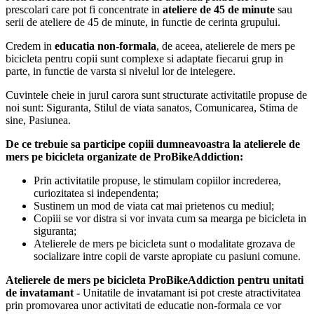
prescolari care pot fi concentrate in
ateliere de 45 de minute
sau
serii de ateliere de 45 de minute, in functie de cerinta grupului.
Credem in
educatia non-formala
, de aceea, atelierele de mers pe
bicicleta pentru copii sunt complexe si adaptate fiecarui grup in
parte, in functie de varsta si nivelul lor de intelegere.
Cuvintele cheie in jurul carora sunt structurate activitatile propuse de
noi sunt: Siguranta, Stilul de viata sanatos, Comunicarea, Stima de
sine, Pasiunea.
De ce trebuie sa participe copiii dumneavoastra la atelierele de
mers pe bicicleta organizate de ProBikeAddiction:
Prin activitatile propuse, le stimulam copiilor increderea,
curiozitatea si independenta;
Sustinem un mod de viata cat mai prietenos cu mediul;
Copiii se vor distra si vor invata cum sa mearga pe bicicleta in
siguranta;
Atelierele de mers pe bicicleta sunt o modalitate grozava de
socializare intre copii de varste apropiate cu pasiuni comune.
Atelierele de mers pe bicicleta ProBikeAddiction pentru unitati
de invatamant -
Unitatile de invatamant isi pot creste atractivitatea
prin promovarea unor activitati de educatie non-formala ce vor