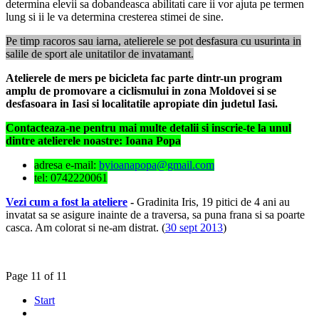
determina elevii sa dobandeasca abilitati care ii vor ajuta pe termen
lung si ii le va determina cresterea stimei de sine.
Pe timp racoros sau iarna, atelierele se pot desfasura cu usurinta in
salile de sport ale unitatilor de invatamant.
Atelierele de mers pe bicicleta fac parte dintr-un program
amplu de promovare a ciclismului in zona Moldovei si se
desfasoara in Iasi si localitatile apropiate din judetul Iasi.
Contacteaza-ne pentru mai multe detalii si inscrie-te la unul
dintre atelierele noastre: Ioana Popa
adresa e-mail:
byioanapopa@gmail.com
tel: 0742220061
Vezi cum a fost la ateliere
-
Gradinita Iris, 19 pitici de 4 ani au
invatat sa se asigure inainte de a traversa, sa puna frana si sa poarte
casca. Am colorat si ne-am distrat. (
30 sept 2013
)
Page 11 of 11
Start