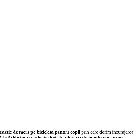
practic de mers pe bicicleta pentru copii
prin care dorim incurajarea
ikeAddiction si este gratuit. In plus, participantii vor primi