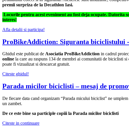
premii surpriza de la Decathlon Iasi.
Locurile pentru acest eveniment au fost deja ocupate. Datorita soli
interes!
Afla detalii si participa!
ProBikeAddiction: Siguranta biciclistului -
Ghidul este publicat de
Asociatia ProBikeAddiction
in cadrul proie
online
la care au raspuns 134 de membri ai comunitatii de biciclisti si 
poate fi vizualizat si descarcat gratuit.
Citeste ghidul!
Parada micilor biciclisti – mesaj de promov
De fiecare data cand organizam “Parada micului biciclist” ne umplem de 
un zambet.
De ce este bine sa participle copiii la Parada micilor biciclisti
Citeste in continuare