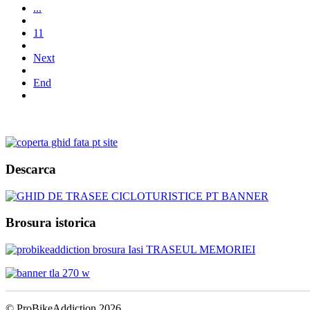
...
11
Next
End
Descarca
Brosura istorica
© ProBikeAddiction 2026