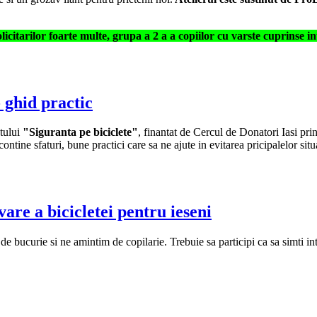
citarilor foarte multe, grupa a 2 a a copiilor cu varste cuprinse int
 ghid practic
ctului
"Siguranta pe biciclete"
, finantat de Cercul de Donatori Iasi pr
contine sfaturi, bune practici care sa ne ajute in evitarea pricipalelor s
are a bicicletei pentru ieseni
bucurie si ne amintim de copilarie. Trebuie sa participi ca sa simti intr