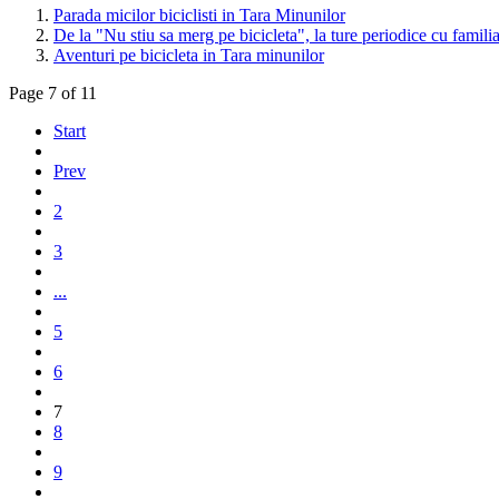
Parada micilor biciclisti in Tara Minunilor
De la "Nu stiu sa merg pe bicicleta", la ture periodice cu famili
Aventuri pe bicicleta in Tara minunilor
Page 7 of 11
Start
Prev
2
3
...
5
6
7
8
9