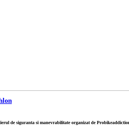
thlon
elierul de siguranta si manevrabilitate organizat de Probikeaddiction