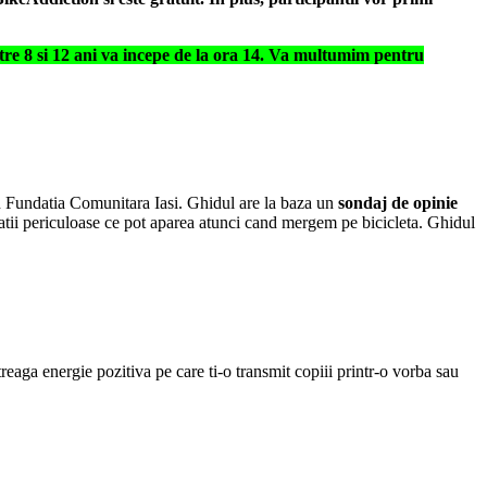
re 8 si 12 ani va incepe de la ora 14.
Va multumim pentru
in Fundatia Comunitara Iasi. Ghidul are la baza un
sondaj de opinie
ituatii periculoase ce pot aparea atunci cand mergem pe bicicleta. Ghidul
eaga energie pozitiva pe care ti-o transmit copiii printr-o vorba sau