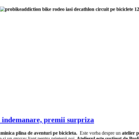
de indemanare, premii surpriza
minica plina de aventuri pe bicicleta.
Este vorba despre un
atelier 
 si un grozav liant pentru prietenii noi.
Atelierul este sustinut de ProB