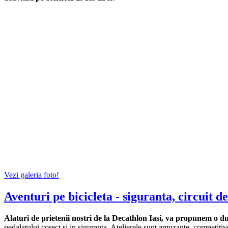
Vezi galeria foto!
Aventuri pe bicicleta - siguranta, circuit 
Alaturi de prietenii nostri de la Decathlon Iasi, va propunem o du
pedalatului corect si in siguranta. Atelierele sunt amuzante, competitive