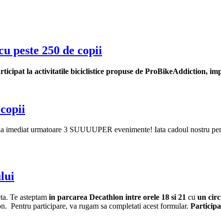
 cu peste 250 de copii
rticipat la activitatile biciclistice propuse de ProBikeAddiction, im
copii
oada imediat urmatoare 3 SUUUUPER evenimente! Iata cadoul nostru pentru
lui
eta. Te asteptam
in parcarea Decathlon intre orele 18 si 21
cu
un circ
hlon. Pentru participare, va rugam sa completati acest formular.
Partici