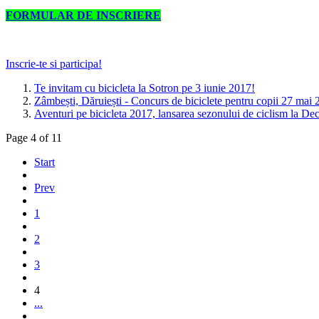
FORMULAR DE INSCRIERE
Inscrie-te si participa!
Te invitam cu bicicleta la Sotron pe 3 iunie 2017!
Zâmbești, Dăruiești - Concurs de biciclete pentru copii 27 mai
Aventuri pe bicicleta 2017, lansarea sezonului de ciclism la De
Page 4 of 11
Start
Prev
1
2
3
4
...