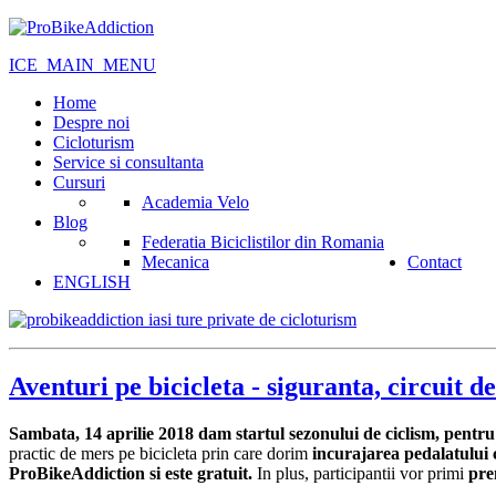
ICE_MAIN_MENU
Home
Despre noi
Cicloturism
Service si consultanta
Cursuri
Academia Velo
Blog
Federatia Biciclistilor din Romania
Mecanica
Contact
ENGLISH
Aventuri pe bicicleta - siguranta, circuit 
Sambata, 14 aprilie 2018 dam startul sezonului de ciclism, pentru a
practic de mers pe bicicleta prin care dorim
incurajarea pedalatului c
ProBikeAddiction si este gratuit.
In plus, participantii vor primi
pre