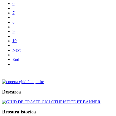
6
7
8
9
10
Next
End
Descarca
Brosura istorica