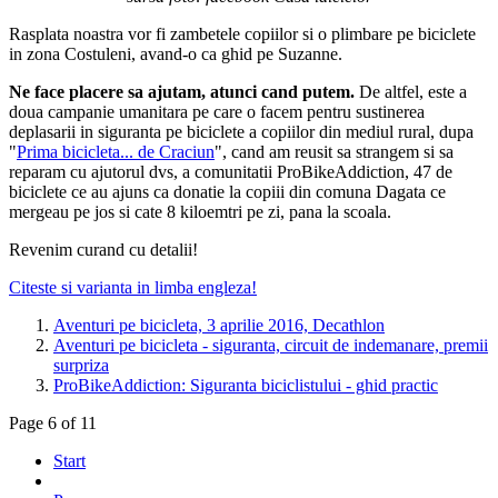
Rasplata noastra vor fi zambetele copiilor si o plimbare pe biciclete
in zona Costuleni, avand-o ca ghid pe Suzanne.
Ne face placere sa ajutam, atunci cand putem.
De altfel, este a
doua campanie umanitara pe care o facem pentru sustinerea
deplasarii in siguranta pe biciclete a copiilor din mediul rural, dupa
"
Prima bicicleta... de Craciun
", cand am reusit sa strangem si sa
reparam cu ajutorul dvs, a comunitatii ProBikeAddiction, 47 de
biciclete ce au ajuns ca donatie la copiii din comuna Dagata ce
mergeau pe jos si cate 8 kiloemtri pe zi, pana la scoala.
Revenim curand cu detalii!
Citeste si varianta in limba engleza!
Aventuri pe bicicleta, 3 aprilie 2016, Decathlon
Aventuri pe bicicleta - siguranta, circuit de indemanare, premii
surpriza
ProBikeAddiction: Siguranta biciclistului - ghid practic
Page 6 of 11
Start