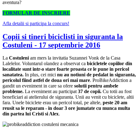
aventura?
FORMULAR DE INSCRIERE
Afla detalii si participa la concurs!
Copii si tineri biciclisti in siguranta la
Costuleni - 17 septembrie 2016
La
Costuleni
am mers la invitatia Suzannei Vonk de la Casa
Lalelelor. Voluntarul olandez a observat ca
bicicletele copiilor din
localitate sunt intr-o stare foarte proasta ce le pune in pericol
sanatatea.
In plus, cei mici
nu au notiuni de pedalat in siguranta,
pericolul fiind astfel de doua ori mai mare
. ProBikeAddiction a
gandit un eveniment in care sa ofere
solutii pentru ambele
probleme.
La eveniment au participat
37 de copii.
Cu totii au fost
beneficiari ai atelierului de siguranta. Unii au venit cu biciclete, altii
fara. Unele biciclete erau un pericol total, pe altele,
peste 20 am
reusit sa le reparam - in doar 3 ore jumatate cu munca multa
din partea lui Cristi si Alex
.