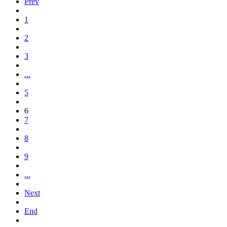
Prev
1
2
3
...
5
6
7
8
9
...
Next
End