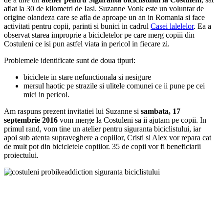
aflat la 30 de kilometri de Iasi. Suzanne Vonk este un voluntar de
origine olandeza care se afla de aproape un an in Romania si face
activitati pentru copii, parinti si bunici in cadrul
Casei lalelelor
. Ea a
observat starea improprie a bicicletelor pe care merg copiii din
Costuleni ce isi pun astfel viata in pericol in fiecare zi.
Problemele identificate sunt de doua tipuri:
biciclete in stare nefunctionala si nesigure
mersul haotic pe strazile si ulitele comunei ce ii pune pe cei
mici in pericol.
Am raspuns prezent invitatiei lui Suzanne si
sambata, 17
septembrie 2016
vom merge la Costuleni sa ii ajutam pe copii. In
primul rand, vom tine un atelier pentru siguranta biciclistului, iar
apoi sub atenta supraveghere a copiilor, Cristi si Alex vor repara cat
de mult pot din bicicletele copiilor. 35 de copii vor fi beneficiarii
proiectului.