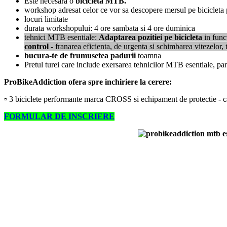
Este necesara o
bicicleta MTB.
workshop adresat celor ce vor sa descopere mersul pe bicicleta
locuri limitate
durata workshopului: 4 ore sambata si 4 ore duminica
tehnici MTB esentiale:
Adaptarea pozitiei pe bicicleta
in funct
control
- franarea eficienta, de urgenta si schimbarea vitezelor, 
bucura-te de frumusetea padurii
toamna
Pretul turei care include exersarea tehnicilor MTB esentiale, par
ProBikeAddiction ofera spre inchiriere la cerere:
▫ 3 biciclete performante marca CROSS si echipament de protectie - casc
FORMULAR DE INSCRIERE