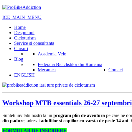
ICE_MAIN_MENU
Home
Despre noi
Cicloturism
Service si consultanta
Cursuri
Academia Velo
Blog
Federatia Biciclistilor din Romania
Mecanica
Contact
ENGLISH
Workshop MTB essentials 26-27 septembri
Sunteti invitatii nostri la un
program plin de aventura
pe care ne dor
din padure
, adresat
adultilor si copiilor cu varsta de peste 14 ani
. 
FORMULAR DE INSCRIERE