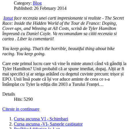
Category:
Blog
Published: 26 February 2014
Ionut
face recenzia unei carti impresionante si realiste - The Secret
Race: Inside the Hidden World of the Tour de France: Doping,
Cover-ups, and Winning at All Costs, scrisă de Tyler Hamilton
împreună cu Daniel Coyle. Va recomandam sa cititi recenzia si
cartea . Liber la comentarii!
You keep going. That’s the horrible, beautiful thing about bike
racing. You keep going.
Care este primul lucru care vă vine în minte atunci când vă gândiți la
Tyler Hamilton? Unii probabil că ar spune imediat, dopaj. Alții ar fi
mai specifici și ar striga arătând cu degetul cuvinte precum: trișor și
EPO. Unii însă poate că își vor aduce aminte de ceea ce s-a
întâmplat cu Tyler la ediția din 2003 a Turului Franței…
Details
Hits: 5290
Citeste in continuare
Cursa ascunsa VI - Schimbari
Cursa ascunsa -VI- Sangele castigator