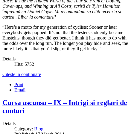
Race: Inside the Hidden World of the Tour de France: Doping,
Cover-ups, and Winning at All Costs, scrisă de Tyler Hamilton
împreună cu Daniel Coyle. Va recomandam sa cititi recenzia si
cartea . Liber la comentarii!
”Here’s a motto for my generation of cyclists: Sooner or later
everybody gets popped. It’s not that the testers suddenly became
Einsteins, though they did get better. I think it has more to do with
the odds over the long run. The longer you play hide-and-seek, the
more likely it is that you’ll slip, or they’ll get lucky.”
Details
Hits: 5752
Citeste in continuare
Print
Email
Cursa ascunsa – IX – Intrigi si reglari de
conturi
Details
Category:
Blog