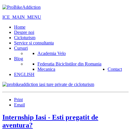
ICE_MAIN_MENU
Home
Despre noi
Cicloturism
Service si consultanta
Cursuri
Academia Velo
Blog
Federatia Biciclistilor din Romania
Mecanica
Contact
ENGLISH
Print
Email
Internship Iasi - Esti pregatit de
aventura?