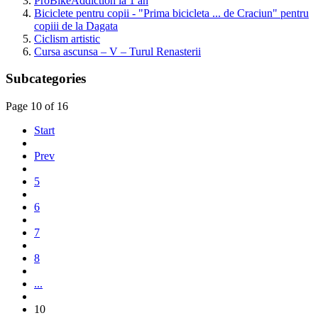
ProBikeAddiction la 1 an
Biciclete pentru copii - "Prima bicicleta ... de Craciun" pentru
copiii de la Dagata
Ciclism artistic
Cursa ascunsa – V – Turul Renasterii
Subcategories
Page 10 of 16
Start
Prev
5
6
7
8
...
10