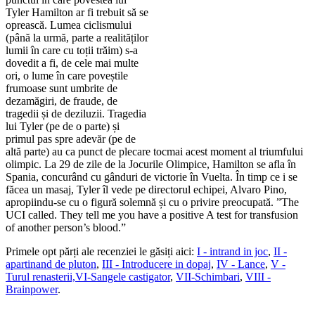
Tyler Hamilton ar fi trebuit să se
oprească. Lumea ciclismului
(până la urmă, parte a realităților
lumii în care cu toții trăim) s-a
dovedit a fi, de cele mai multe
ori, o lume în care poveștile
frumoase sunt umbrite de
dezamăgiri, de fraude, de
tragedii și de deziluzii. Tragedia
lui Tyler (pe de o parte) și
primul pas spre adevăr (pe de
altă parte) au ca punct de plecare tocmai acest moment al triumfului
olimpic. La 29 de zile de la Jocurile Olimpice, Hamilton se afla în
Spania, concurând cu gânduri de victorie în Vuelta. În timp ce i se
făcea un masaj, Tyler îl vede pe directorul echipei, Alvaro Pino,
apropiindu-se cu o figură solemnă și cu o privire preocupată. ”The
UCI called. They tell me you have a positive A test for transfusion
of another person’s blood.”
Primele opt părți ale recenziei le găsiți aici:
I - intrand in joc
,
II -
apartinand de pluton
,
III - Introducere in dopaj
,
IV - Lance
,
V -
Turul renasterii,
VI-Sangele castigator
,
VII-Schimbari
,
VIII -
Brainpower
.