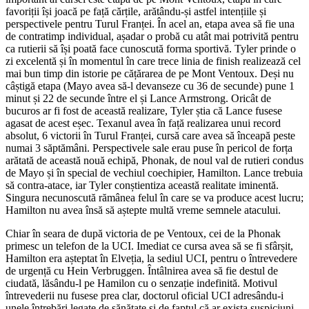
favoriții își joacă pe față cărțile, arătându-și astfel intențiile și
perspectivele pentru Turul Franței. În acel an, etapa avea să fie una
de contratimp individual, așadar o probă cu atât mai potrivită pentru
ca rutierii să își poată face cunoscută forma sportivă. Tyler prinde o
zi excelentă și în momentul în care trece linia de finish realizează cel
mai bun timp din istorie pe cățărarea de pe Mont Ventoux. Deși nu
câștigă etapa (Mayo avea să-l devanseze cu 36 de secunde) pune 1
minut și 22 de secunde între el și Lance Armstrong. Oricât de
bucuros ar fi fost de această realizare, Tyler știa că Lance fusese
agasat de acest eșec. Texanul avea în față realizarea unui record
absolut, 6 victorii în Turul Franței, cursă care avea să înceapă peste
numai 3 săptămâni. Perspectivele sale erau puse în pericol de forța
arătată de această nouă echipă, Phonak, de noul val de rutieri condus
de Mayo și în special de vechiul coechipier, Hamilton. Lance trebuia
să contra-atace, iar Tyler conștientiza această realitate iminentă.
Singura necunoscută rămânea felul în care se va produce acest lucru;
Hamilton nu avea însă să aștepte multă vreme semnele atacului.
Chiar în seara de după victoria de pe Ventoux, cei de la Phonak
primesc un telefon de la UCI. Imediat ce cursa avea să se fi sfârșit,
Hamilton era așteptat în Elveția, la sediul UCI, pentru o întrevedere
de urgență cu Hein Verbruggen. Întâlnirea avea să fie destul de
ciudată, lăsându-l pe Hamilon cu o senzație indefinită. Motivul
întrevederii nu fusese prea clar, doctorul oficial UCI adresându-i
unele întrebări legate de sănătate și de faptul că ar exista suspiciuni