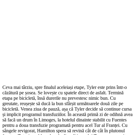
Ceva mai târziu, spre finalul aceleiași etape, Tyler este prins într-o
căzătură pe șosea. Se lovește cu spatele direct de asfalt. Termină
etapa pe bicicletă, însă durerile nu prevestesc nimic bun. Cu
greutate, reușește să ducă la bun sfârșit următoarele două zile pe
bicicletă. Venea ziua de pauză, așa că Tyler decide să continue cursa
și implicit programul transfuziilor. În această primă zi de odihnă avea
să facă un drum în Limoges, la hotelul dinainte stabilit cu Fuentes
pentru a doua transfuzie programată pentru acel Tur al Franței. Cu
sângele revigorat, Hamilton spera să revină cât de cât în plutonul