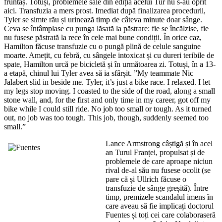
fruntaș. Totuși, problemele sale din ediția acelui Tur nu s-au oprit
aici. Transfuzia a mers prost. Imediat după finalizarea procedurii,
Tyler se simte rău și urinează timp de câteva minute doar sânge.
Ceva se întâmplase cu punga lăsată la păstrare: fie se încălzise, fie
nu fusese păstrată la rece în cele mai bune condiții. În orice caz,
Hamilton făcuse transfuzie cu o pungă plină de celule sanguine
moarte. Amețit, cu febră, cu sângele intoxicat și cu dureri teribile de
spate, Hamilton urcă pe bicicletă și în următoarea zi. Totuși, în a 13-
a etapă, chinul lui Tyler avea să ia sfârșit. ”My teammate Nic
Jalabert slid in beside me. Tyler, it’s just a bike race. I relaxed. I let
my legs stop moving. I coasted to the side of the road, along a small
stone wall, and, for the first and only time in my career, got off my
bike while I could still ride. No job too small or tough. As it turned
out, no job was too tough. This job, though, suddenly seemed too
small.”
Lance Armstrong câștigă și în acel
an Turul Franței, propulsat și de
problemele de care aproape niciun
rival de-al său nu fusese ocolit (se
pare că și Ullrich făcuse o
transfuzie de sânge greșită). Între
timp, premizele scandalul imens în
care aveau să fie implicați doctorul
Fuentes și toți cei care colaboraseră