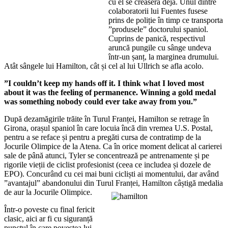
cu el se creaseră deja. Unul dintre
colaboratorii lui Fuentes fusese
prins de poliție în timp ce transporta
”produsele” doctorului spaniol.
Cuprins de panică, respectivul
aruncă pungile cu sânge undeva
într-un șanț, la marginea drumului.
Atât sângele lui Hamilton, cât și cel al lui Ullrich se afla acolo.
”I couldn’t keep my hands off it. I think what I loved most
about it was the feeling of permanence. Winning a gold medal
was something nobody could ever take away from you.”
După dezamăgirile trăite în Turul Franței, Hamilton se retrage în
Girona, orașul spaniol în care locuia încă din vremea U.S. Postal,
pentru a se reface și pentru a pregăti cursa de contratimp de la
Jocurile Olimpice de la Atena. Ca în orice moment delicat al carierei
sale de până atunci, Tyler se concentrează pe antrenamente și pe
rigorile vieții de ciclist profesionist (ceea ce includea și dozele de
EPO). Concurând cu cei mai buni cicliști ai momentului, dar având
”avantajul” abandonului din Turul Franței, Hamilton câștigă medalia
de aur la Jocurile Olimpice.
Într-o poveste cu final fericit
clasic, aici ar fi cu siguranță
punctul în care povestea lui