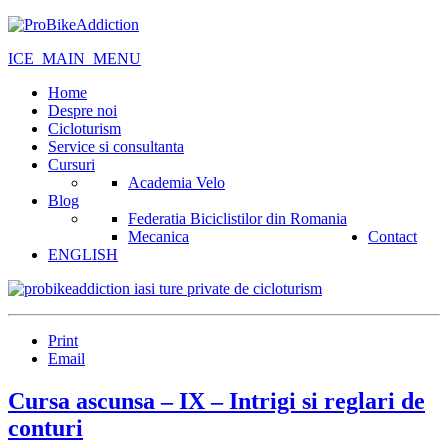
ICE_MAIN_MENU
Home
Despre noi
Cicloturism
Service si consultanta
Cursuri
Academia Velo
Blog
Federatia Biciclistilor din Romania
Mecanica
Contact
ENGLISH
Print
Email
Cursa ascunsa – IX – Intrigi si reglari de
conturi