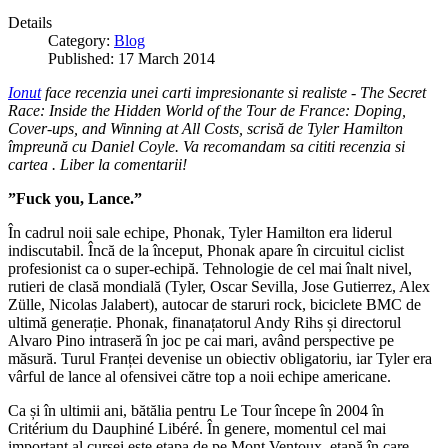
Details
Category:
Blog
Published: 17 March 2014
Ionut
face recenzia unei carti impresionante si realiste - The Secret
Race: Inside the Hidden World of the Tour de France: Doping,
Cover-ups, and Winning at All Costs, scrisă de Tyler Hamilton
împreună cu Daniel Coyle. Va recomandam sa cititi recenzia si
cartea . Liber la comentarii!
”Fuck you, Lance.”
În cadrul noii sale echipe, Phonak, Tyler Hamilton era liderul
indiscutabil. Încă de la început, Phonak apare în circuitul ciclist
profesionist ca o super-echipă. Tehnologie de cel mai înalt nivel,
rutieri de clasă mondială (Tyler, Oscar Sevilla, Jose Gutierrez, Alex
Zülle, Nicolas Jalabert), autocar de staruri rock, biciclete BMC de
ultimă generație. Phonak, finanațatorul Andy Rihs și directorul
Alvaro Pino intraseră în joc pe cai mari, având perspective pe
măsură. Turul Franței devenise un obiectiv obligatoriu, iar Tyler era
vârful de lance al ofensivei către top a noii echipe americane.
Ca și în ultimii ani, bătălia pentru Le Tour începe în 2004 în
Critérium du Dauphiné Libéré. În genere, momentul cel mai
important al cursei este etapa de pe Mont Ventoux, etapă în care