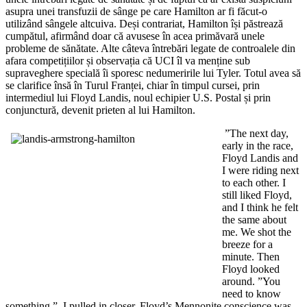
asupra unei transfuzii de sânge pe care Hamilton ar fi făcut-o
utilizând sângele altcuiva. Deși contrariat, Hamilton își păstrează
cumpătul, afirmând doar că avusese în acea primăvară unele
probleme de sănătate. Alte câteva întrebări legate de controalele din
afara competițiilor și observația că UCI îl va menține sub
supraveghere specială îi sporesc nedumeririle lui Tyler. Totul avea să
se clarifice însă în Turul Franței, chiar în timpul cursei, prin
intermediul lui Floyd Landis, noul echipier U.S. Postal și prin
conjunctură, devenit prieten al lui Hamilton.
”The next day,
early in the race,
Floyd Landis and
I were riding next
to each other. I
still liked Floyd,
and I think he felt
the same about
me. We shot the
breeze for a
minute. Then
Floyd looked
around. ”You
need to know
something.”. I pulled in closer. Floyd’s Mennonite conscience was