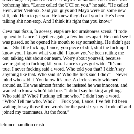
bothering him. ”Lance called the UCI on you.” he said. ”He called
Hein, after Ventoux. Said you guys and Mayo were on some new
shit, told Hein to get you. He knew they’d call you in. He’s been
talking shit non-stop. And I think it’s right that you know.”
Ceva mai târziu, în aceeași etapă are loc următoarea scenă: ”I rode
up next to Lance. Together again, a few inches apart. He could see I
was pissed, so he opened his mouth to say something. He didn’t get
far. – Shut the fuck up, Lance, you piece of shit, shut the fuck up. I
know you. I know what you did. I know you’ve been ratting me
out, talking shit about our team. Worry about yourself, because
we’re going to fucking kill you. Lance’s eyes got wide. ”It’s not
true. I never fucking said a word. Who told you that? I didn’t say
anything like that. Who said it? Who the fuck said I did?” – Never
mind who said it. You know it’s true. A circle slowly widened
around us. He was almost frantic; he insisted he was innocent, and
wanted to know who’d told me. ”I didn’t say fucking anything.
Who said it? Who? Fucking tell me who.” I didn’t say a word.
”Who? Tell me who. Who?” – Fuck you, Lance. I’ve felt I’d been
waiting to say those three words for the past six years. I rode off and
joined my teammates. At the front.”