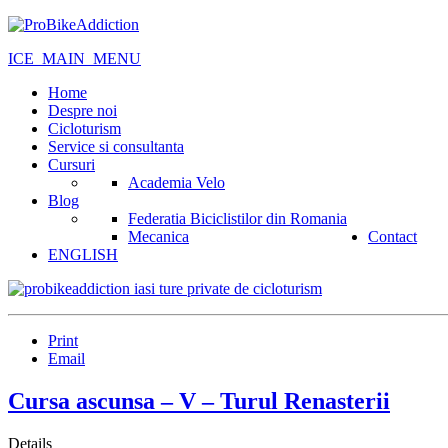
ICE_MAIN_MENU
Home
Despre noi
Cicloturism
Service si consultanta
Cursuri
Academia Velo
Blog
Federatia Biciclistilor din Romania
Mecanica
Contact
ENGLISH
Print
Email
Cursa ascunsa – V – Turul Renasterii
Details