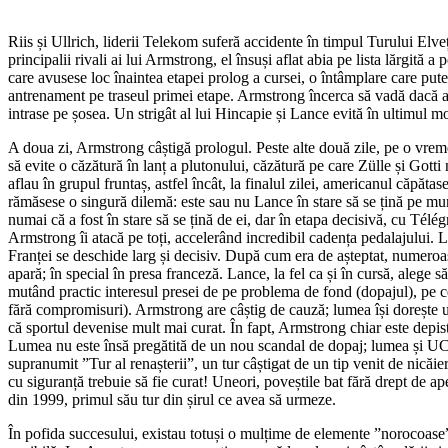
Riis și Ullrich, liderii Telekom suferă accidente în timpul Turului Elv
principalii rivali ai lui Armstrong, el însuși aflat abia pe lista lărgit
care avusese loc înaintea etapei prolog a cursei, o întâmplare care pute
antrenament pe traseul primei etape. Armstrong încerca să vadă dacă a
intrase pe șosea. Un strigât al lui Hincapie și Lance evită în ultimul m
A doua zi, Armstrong câștigă prologul. Peste alte două zile, pe o vrem
să evite o căzătură în lanț a plutonului, căzătură pe care Zülle și Gotti 
aflau în grupul fruntaș, astfel încât, la finalul zilei, americanul căpătas
rămăsese o singură dilemă: este sau nu Lance în stare să se țină pe mun
numai că a fost în stare să se țină de ei, dar în etapa decisivă, cu Télég
Armstrong îi atacă pe toți, accelerând incredibil cadența pedalajului. 
Franței se deschide larg și decisiv. După cum era de așteptat, numeroa
apară; în special în presa franceză. Lance, la fel ca și în cursă, alege 
mutând practic interesul presei de pe problema de fond (dopajul), pe ce
fără compromisuri). Armstrong are câștig de cauză; lumea își dorește un
că sportul devenise mult mai curat. În fapt, Armstrong chiar este depis
Lumea nu este însă pregătită de un nou scandal de dopaj; lumea și UCI 
supranumit ”Tur al renașterii”, un tur câștigat de un tip venit de nicăier
cu siguranță trebuie să fie curat! Uneori, poveștile bat fără drept de ape
din 1999, primul său tur din șirul ce avea să urmeze.
În pofida succesului, existau totuși o mulțime de elemente ”norocoase”