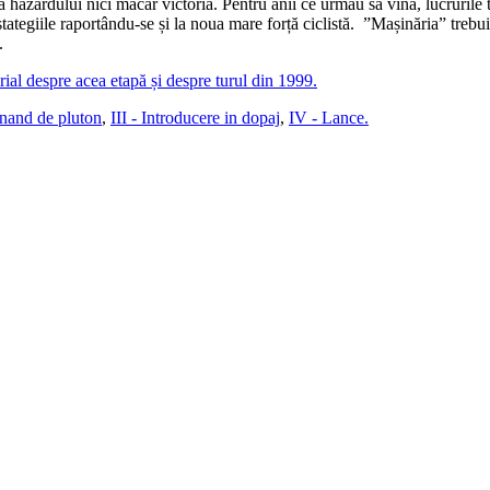
 a hazardului nici măcar victoria. Pentru anii ce urmau să vină, lucrurile 
tategiile raportându-se și la noua mare forță ciclistă. ”Mașinăria” trebui
.
rial despre acea etapă și despre turul din 1999.
tinand de pluton
,
III - Introducere in dopaj
,
IV - Lance.