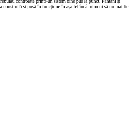
trebuiau controlate printr-un sistem bine pus la punct. Pantani și
a construită și pusă în funcțiune în așa fel încât nimeni să nu mai fie