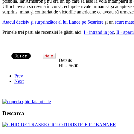
posibilă. Iar Armstrong nu era un tip care să lase la voia întâmplării și
Ullrich aveau să revină în cursă, echipele rivale urmau să-și adapteze s
surprins, mirat și contrariat de victoriile americane ce aveau să urmeze
Atacul decisiv și surprinzător al lui Lance pe Sestriere
și un
scurt mate
Primele trei părți ale recenziei le găsiți aici:
I - intrand in joc
,
II - apar
Details
Hits: 5600
Prev
Next
Descarca