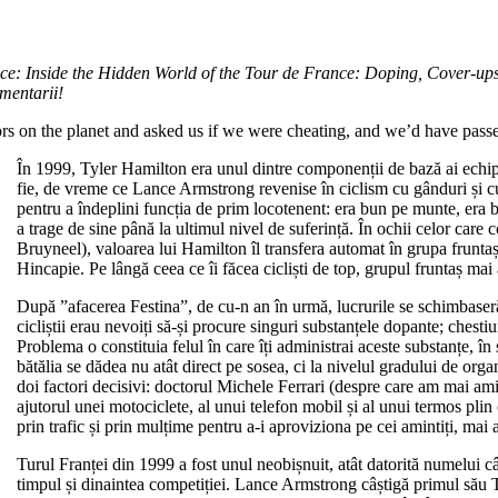
 Race: Inside the Hidden World of the Tour de France: Doping, Cover-up
omentarii!
tors on the planet and asked us if we were cheating, and we’d have pas
În 1999, Tyler Hamilton era unul dintre componenții de bază ai echip
fie, de vreme ce Lance Armstrong revenise în ciclism cu gânduri și cu 
pentru a îndeplini funcția de prim locotenent: era bun pe munte, era b
a trage de sine până la ultimul nivel de suferință. În ochii celor car
Bruyneel), valoarea lui Hamilton îl transfera automat în grupa frunta
Hincapie. Pe lângă ceea ce îi făcea cicliști de top, grupul fruntaș ma
După ”afacerea Festina”, de cu-n an în urmă, lucrurile se schimbaseră 
cicliștii erau nevoiți să-și procure singuri substanțele dopante; chestiun
Problema o constituia felul în care îți administrai aceste substanțe, în
bătălia se dădea nu atât direct pe sosea, ci la nivelul gradului de orga
doi factori decisivi: doctorul Michele Ferrari (despre care am mai am
ajutorul unei motociclete, al unui telefon mobil și al unui termos pli
prin trafic și prin mulțime pentru a-i aproviziona pe cei amintiți, mai 
Turul Franței din 1999 a fost unul neobișnuit, atât datorită numelui câ
timpul și dinaintea competiției. Lance Armstrong câștigă primul său Tu