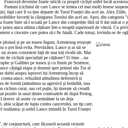
Franceză devenise foarte strictă cu proprii cicliști astfel încât acesto
Pantani (ciclistul de care Lance se temea cel mai mult) fusese suspen
eției, fapt care îi va ține departe de Turul Franței din acel an. Alex Zül
ă a posibililor favoriți la câștigarea Turului din acel an. Apoi, din catego
a foarte bine să-l scoată pe Lance din competiție fără să fi dat măcat o p
r putea ataca ultima cățărare într-o treaptă superioară de viteză. Cu p
oment o ciocnire care putea să-i fie fatală. Cade totuși, lovindu-se de og
e ploiasă și pe un traseu îngust, Armstrong reușește
nu o pot însă evita. Prevăzător, Lance și ai săi se
e un avans consistent față de mai toți rivalii săi. Mai
te de cicliștii specialiști pe cățărare? Ei bine…nu
raphe și Galibier pe traseu și cu finish pe Sestriere,
Lance câștigă etapa și drumul spre primul său Tur al
se dubii asupra ispravei lui Armstrong încep să
să contra-atace, refuzând atitudinea defensivă și
a de formă (atitudinea sa agresivă și hotărâtă, una
 ciclism curat, sau cel puțin, își dorește să creadă
tat pozitiv la unul dintre controalele de după Prolog.
doresc să asiste cu seninătate la un deja
i, abia scăpat de lupta contra cancerului, un tip care,
l realitatea; și astfel Lance triumfă în Turul Franței
, de conjunctură, care făcuseră această victorie