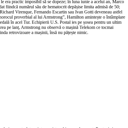
ra le era practic imposibil să se dopeze; în luna iunie a acelui an, Marco
dat fiindcă numărul său de hematocrit depășise limita admisă de 50;
le, Richard Virenque, Fernando Escartin sau Ivan Gotti deveneau astfel
ria ”norocul proverbial al lui Armstrong”, Hamilton amintește o întâmplare
edală în acel Tur. Echipierii U.S. Postal ies pe șosea pentru un ultim
rivirea pe lanț, Armstrong nu observă o mașină Telekom ce tocmai
linda retrovizoare a mașinii, însă nu pățește nimic.