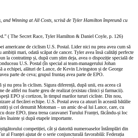
s, and Winning at All Costs, scrisă de Tyler Hamilton împreună cu
sed.” ( The Secret Race, Tyler Hamilton & Daniel Coyle, p. 126)
ei americane de ciclism U.S. Postal. Lider nici nu prea avea cum să
ambiții mari, odată scăpat de cancer. Tyler avea însă calități perfecte
un la contratimp și, după cum știm deja, avea o dispoziție specială de
e conduceau U.S. Postal (în special ai team-managerului Johan
șă a echipei, alături de Lance, de Kevin Livingston și de George
i avea parte de ceva; grupul fruntaș avea parte de EPO.
și nu prea în ciclism. Sigura diferență, după unii, era aceea că
e de altfel nu foarte greu de realizat (existau clinici și farmacii).
 speță EPO și cortizon, în timpul marilor tururi cicliste. Din nou,
nizare al fiecărei echipe. U.S. Postal avea ca atuuri în această bătălie
intit) și cel denumit Motoman – un amic de-al lui Lance, care, cu
n cu doze EPO, ținea trena caravanei Turului Franței, făcându-și loc
ales înainte și după etapele importante.
știgătorului competiției, cât și datorită numeroaselor întâmplări din
r al Franței ajutat de o serie conjuncturală favorabilă: Federația