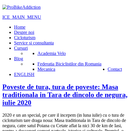
ICE_MAIN_MENU
Home
Despre noi
Cicloturism
Service si consultanta
Cursuri
Academia Velo
Blog
Federatia Biciclistilor din Romania
Mecanica
Contact
ENGLISH
Poveste de tura, tura de poveste: Masa
traditionala in Tara de dincolo de negura,
iulie 2020
2020 e un an special, pe care il incepem (in luna iulie) cu o tura de
cicloturism tare draga noua: Masa traditionala in Tara de dincolo de
negura, catre satul Poiana cu Cetate aflat la nici 30 de km de Iasi,
pentru a descoperi comori nartuale, istorice si culturale. Premiul, o