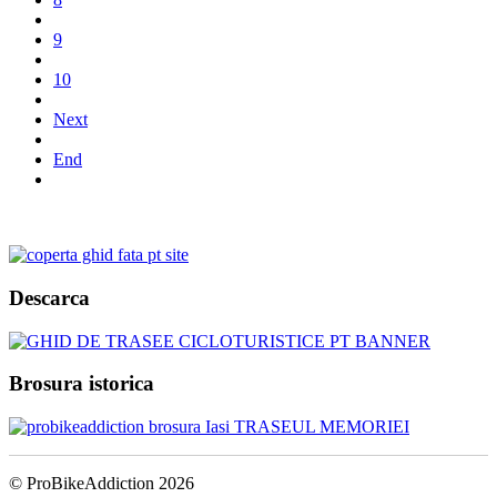
9
10
Next
End
Descarca
Brosura istorica
© ProBikeAddiction 2026