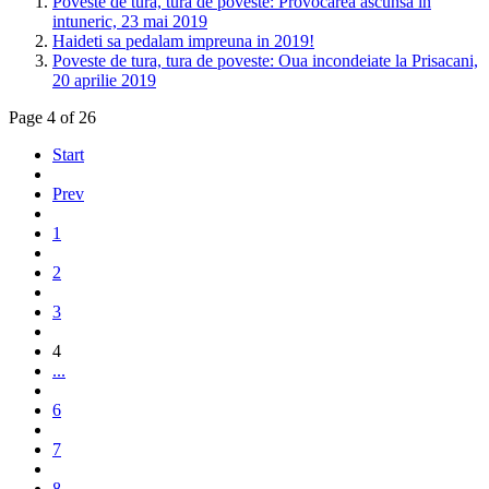
Poveste de tura, tura de poveste: Provocarea ascunsa in
intuneric, 23 mai 2019
Haideti sa pedalam impreuna in 2019!
Poveste de tura, tura de poveste: Oua incondeiate la Prisacani,
20 aprilie 2019
Page 4 of 26
Start
Prev
1
2
3
4
...
6
7
8