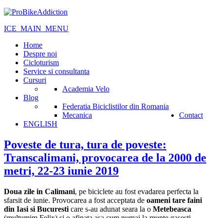
ICE_MAIN_MENU
Home
Despre noi
Cicloturism
Service si consultanta
Cursuri
Academia Velo
Blog
Federatia Biciclistilor din Romania
Mecanica
Contact
ENGLISH
Poveste de tura, tura de poveste:
Transcalimani, provocarea de la 2000 de
metri, 22-23 iunie 2019
Doua zile in Calimani
, pe biciclete au fost evadarea perfecta la
sfarsit de iunie. Provocarea a fost acceptata de
oameni tare faini
din Iasi si Bucuresti
care s-au adunat seara la o
Metebeasca
(multumim Felix) si o afinata asa cum numai la munte gasesti.