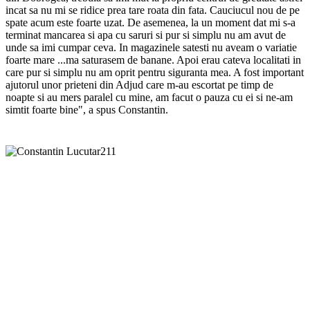
incat sa nu mi se ridice prea tare roata din fata. Cauciucul nou de pe
spate acum este foarte uzat. De asemenea, la un moment dat mi s-a
terminat mancarea si apa cu saruri si pur si simplu nu am avut de
unde sa imi cumpar ceva. In magazinele satesti nu aveam o variatie
foarte mare ...ma saturasem de banane. Apoi erau cateva localitati in
care pur si simplu nu am oprit pentru siguranta mea. A fost important
ajutorul unor prieteni din Adjud care m-au escortat pe timp de
noapte si au mers paralel cu mine, am facut o pauza cu ei si ne-am
simtit foarte bine", a spus Constantin.