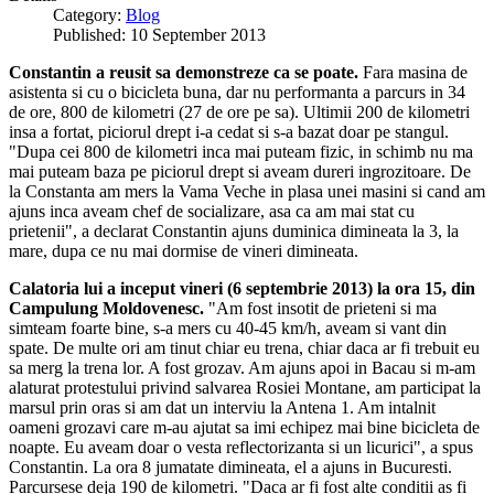
Category:
Blog
Published: 10 September 2013
Constantin a reusit sa demonstreze ca se poate.
Fara masina de
asistenta si cu o bicicleta buna, dar nu performanta a parcurs in 34
de ore, 800 de kilometri (27 de ore pe sa). Ultimii 200 de kilometri
insa a fortat, piciorul drept i-a cedat si s-a bazat doar pe stangul.
"Dupa cei 800 de kilometri inca mai puteam fizic, in schimb nu ma
mai puteam baza pe piciorul drept si aveam dureri ingrozitoare. De
la Constanta am mers la Vama Veche in plasa unei masini si cand am
ajuns inca aveam chef de socializare, asa ca am mai stat cu
prietenii", a declarat Constantin ajuns duminica dimineata la 3, la
mare, dupa ce nu mai dormise de vineri dimineata.
Calatoria lui a inceput vineri (6 septembrie 2013) la ora 15, din
Campulung Moldovenesc.
"Am fost insotit de prieteni si ma
simteam foarte bine, s-a mers cu 40-45 km/h, aveam si vant din
spate. De multe ori am tinut chiar eu trena, chiar daca ar fi trebuit eu
sa merg la trena lor. A fost grozav. Am ajuns apoi in Bacau si m-am
alaturat protestului privind salvarea Rosiei Montane, am participat la
marsul prin oras si am dat un interviu la Antena 1. Am intalnit
oameni grozavi care m-au ajutat sa imi echipez mai bine bicicleta de
noapte. Eu aveam doar o vesta reflectorizanta si un licurici", a spus
Constantin. La ora 8 jumatate dimineata, el a ajuns in Bucuresti.
Parcursese deja 190 de kilometri. "Daca ar fi fost alte conditii as fi