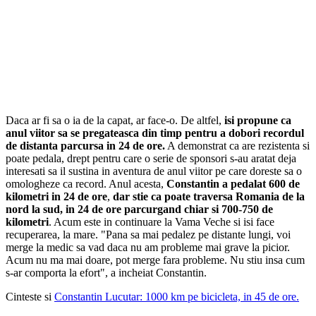
Daca ar fi sa o ia de la capat, ar face-o. De altfel,
isi propune ca
anul viitor sa se pregateasca din timp pentru a dobori recordul
de distanta parcursa in 24 de ore.
A demonstrat ca are rezistenta si
poate pedala, drept pentru care o serie de sponsori s-au aratat deja
interesati sa il sustina in aventura de anul viitor pe care doreste sa o
omologheze ca record. Anul acesta,
Constantin a pedalat 600 de
kilometri in 24 de ore
,
dar stie ca poate traversa Romania de la
nord la sud, in 24 de ore parcurgand chiar si 700-750 de
kilometri
. Acum este in continuare la Vama Veche si isi face
recuperarea, la mare. "Pana sa mai pedalez pe distante lungi, voi
merge la medic sa vad daca nu am probleme mai grave la picior.
Acum nu ma mai doare, pot merge fara probleme. Nu stiu insa cum
s-ar comporta la efort", a incheiat Constantin.
Cinteste si
Constantin Lucutar: 1000 km pe bicicleta, in 45 de ore.