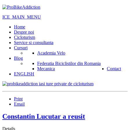
ICE_MAIN_MENU
Home
Despre noi
Cicloturism
Service si consultanta
Cursuri
Academia Velo
Blog
Federatia Biciclistilor din Romania
Mecanica
Contact
ENGLISH
Print
Email
Constantin Lucutar a reusit
Details