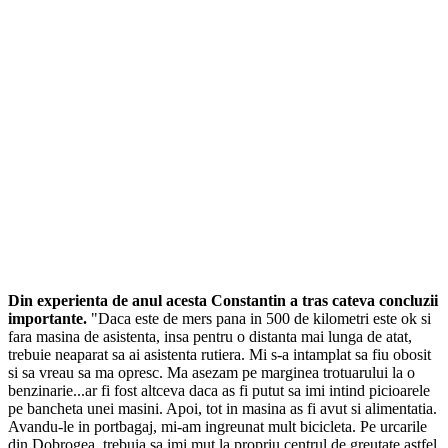
Din experienta de anul acesta Constantin a tras cateva concluzii
importante.
"Daca este de mers pana in 500 de kilometri este ok si
fara masina de asistenta, insa pentru o distanta mai lunga de atat,
trebuie neaparat sa ai asistenta rutiera. Mi s-a intamplat sa fiu obosit
si sa vreau sa ma opresc. Ma asezam pe marginea trotuarului la o
benzinarie...ar fi fost altceva daca as fi putut sa imi intind picioarele
pe bancheta unei masini. Apoi, tot in masina as fi avut si alimentatia.
Avandu-le in portbagaj, mi-am ingreunat mult bicicleta. Pe urcarile
din Dobrogea, trebuia sa imi mut la propriu centrul de greutate astfel