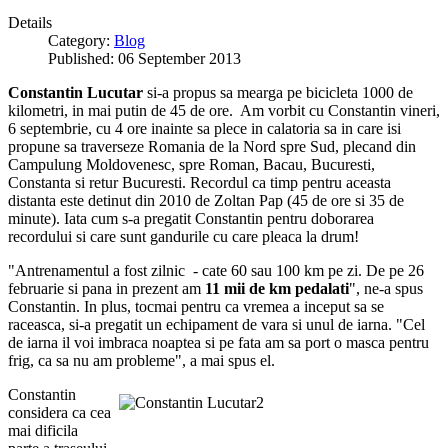
Details
Category:
Blog
Published: 06 September 2013
Constantin Lucutar
si-a propus sa mearga pe bicicleta 1000 de
kilometri, in mai putin de 45 de ore. Am vorbit cu Constantin vineri,
6 septembrie, cu 4 ore inainte sa plece in calatoria sa in care isi
propune sa traverseze Romania de la Nord spre Sud, plecand din
Campulung Moldovenesc, spre Roman, Bacau, Bucuresti,
Constanta si retur Bucuresti. Recordul ca timp pentru aceasta
distanta este detinut din 2010 de Zoltan Pap (45 de ore si 35 de
minute). Iata cum s-a pregatit Constantin pentru doborarea
recordului si care sunt gandurile cu care pleaca la drum!
"Antrenamentul a fost zilnic - cate 60 sau 100 km pe zi. De pe 26
februarie si pana in prezent am
11 mii de km pedalati
", ne-a spus
Constantin. In plus, tocmai pentru ca vremea a inceput sa se
raceasca, si-a pregatit un echipament de vara si unul de iarna. "Cel
de iarna il voi imbraca noaptea si pe fata am sa port o masca pentru
frig, ca sa nu am probleme", a mai spus el.
Constantin
considera ca cea
mai dificila