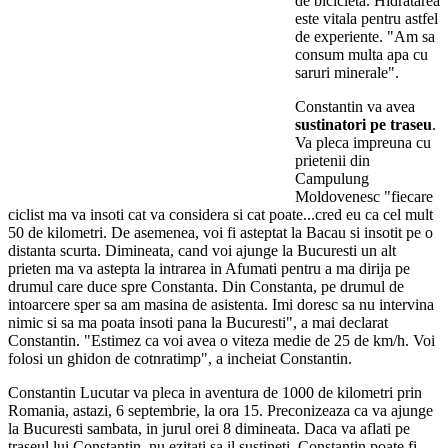
de bicicleta. Hidratarea
este vitala pentru astfel
de experiente. "Am sa
consum multa apa cu
saruri minerale".
Constantin va avea
sustinatori pe traseu
.
Va pleca impreuna cu
prietenii din
Campulung
Moldovenesc "fiecare
ciclist ma va insoti cat va considera si cat poate...cred eu ca cel mult
50 de kilometri. De asemenea, voi fi asteptat la Bacau si insotit pe o
distanta scurta. Dimineata, cand voi ajunge la Bucuresti un alt
prieten ma va astepta la intrarea in Afumati pentru a ma dirija pe
drumul care duce spre Constanta. Din Constanta, pe drumul de
intoarcere sper sa am masina de asistenta. Imi doresc sa nu intervina
nimic si sa ma poata insoti pana la Bucuresti", a mai declarat
Constantin. "Estimez ca voi avea o viteza medie de 25 de km/h. Voi
folosi un ghidon de cotnratimp", a incheiat Constantin.
Constantin Lucutar va pleca in aventura de 1000 de kilometri prin
Romania, astazi, 6 septembrie, la ora 15. Preconizeaza ca va ajunge
la Bucuresti sambata, in jurul orei 8 dimineata. Daca va aflati pe
traseul lui Constantin, nu ezitati sa il sustineti. Constantin poate fi