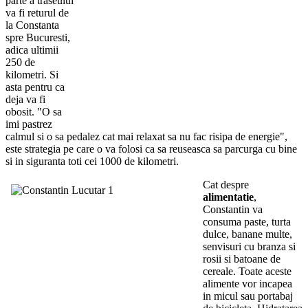
parte a traseului
va fi returul de
la Constanta
spre Bucuresti,
adica ultimii
250 de
kilometri. Si
asta pentru ca
deja va fi
obosit. "O sa
imi pastrez
calmul si o sa pedalez cat mai relaxat sa nu fac risipa de energie",
este strategia pe care o va folosi ca sa reuseasca sa parcurga cu bine
si in siguranta toti cei 1000 de kilometri.
Cat despre
alimentatie
,
Constantin va
consuma paste, turta
dulce, banane multe,
senvisuri cu branza si
rosii si batoane de
cereale. Toate aceste
alimente vor incapea
in micul sau portabaj