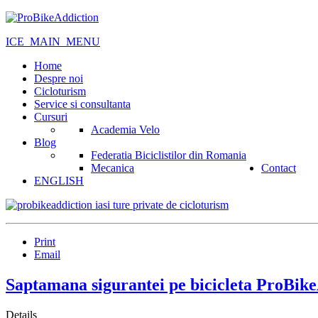
ICE_MAIN_MENU
Home
Despre noi
Cicloturism
Service si consultanta
Cursuri
Academia Velo
Blog
Federatia Biciclistilor din Romania
Mecanica
Contact
ENGLISH
Print
Email
Saptamana sigurantei pe bicicleta ProBik
Details