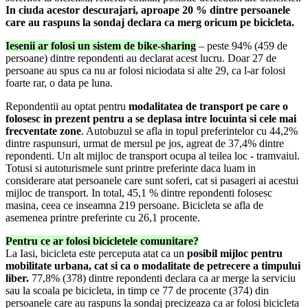
In ciuda acestor descurajari, aproape 20 % dintre persoanele
care au raspuns la sondaj declara ca merg oricum pe bicicleta.
Iesenii ar folosi un sistem de bike-sharing
– peste 94% (459 de
persoane) dintre repondenti au declarat acest lucru. Doar 27 de
persoane au spus ca nu ar folosi niciodata si alte 29, ca l-ar folosi
foarte rar, o data pe luna.
Repondentii au optat pentru
modalitatea de transport pe care o
folosesc in prezent pentru a se deplasa intre locuinta si cele mai
frecventate zone
. Autobuzul se afla in topul preferintelor cu 44,2%
dintre raspunsuri, urmat de mersul pe jos, agreat de 37,4% dintre
repondenti. Un alt mijloc de transport ocupa al teilea loc - tramvaiul.
Totusi si autoturismele sunt printre preferinte daca luam in
considerare atat persoanele care sunt soferi, cat si pasageri ai acestui
mijloc de transport. In total, 45,1 % dintre repondenti folosesc
masina, ceea ce inseamna 219 persoane. Bicicleta se afla de
asemenea printre preferinte cu 26,1 procente.
Pentru ce ar folosi bicicletele comunitare?
La Iasi, bicicleta este perceputa atat ca un
posibil mijloc pentru
mobilitate urbana, cat si ca o modalitate de petrecere a timpului
liber.
77,8% (378) dintre repondenti declara ca ar merge la serviciu
sau la scoala pe bicicleta, in timp ce 77 de procente (374) din
persoanele care au raspuns la sondaj precizeaza ca ar folosi bicicleta