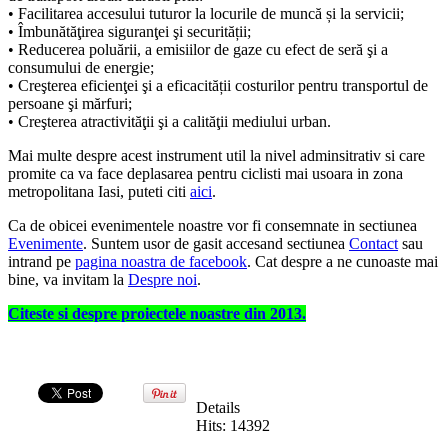
• Facilitarea accesului tuturor la locurile de muncă și la servicii;
• Îmbunătăţirea siguranţei şi securității;
• Reducerea poluării, a emisiilor de gaze cu efect de seră şi a
consumului de energie;
• Creşterea eficienţei şi a eficacității costurilor pentru transportul de
persoane şi mărfuri;
• Creşterea atractivităţii şi a calităţii mediului urban.
Mai multe despre acest instrument util la nivel adminsitrativ si care
promite ca va face deplasarea pentru ciclisti mai usoara in zona
metropolitana Iasi, puteti citi
aici
.
Ca de obicei evenimentele noastre vor fi consemnate in sectiunea
Evenimente
. Suntem usor de gasit accesand sectiunea
Contact
sau
intrand pe
pagina noastra de facebook
. Cat despre a ne cunoaste mai
bine, va invitam la
Despre noi
.
Citeste si despre proiectele noastre din 2013.
Details
Hits: 14392