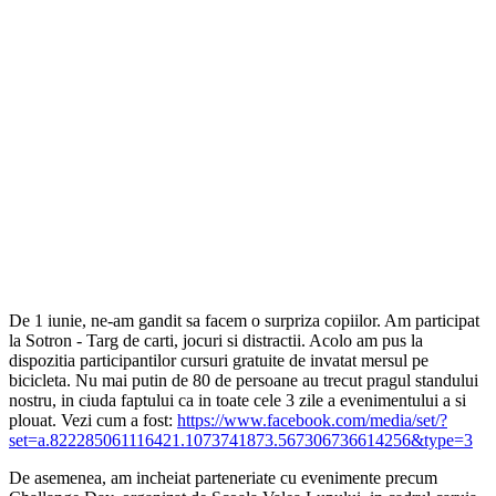
De 1 iunie, ne-am gandit sa facem o surpriza copiilor. Am participat
la Sotron - Targ de carti, jocuri si distractii. Acolo am pus la
dispozitia participantilor cursuri gratuite de invatat mersul pe
bicicleta. Nu mai putin de 80 de persoane au trecut pragul standului
nostru, in ciuda faptului ca in toate cele 3 zile a evenimentului a si
plouat. Vezi cum a fost:
https://www.facebook.com/media/set/?
set=a.822285061116421.1073741873.567306736614256&type=3
De asemenea, am incheiat parteneriate cu evenimente precum