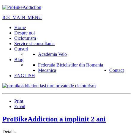
ICE_MAIN_MENU
Home
Despre noi
Cicloturism
Service si consultanta
Cursuri
Academia Velo
Blog
Federatia Biciclistilor din Romania
Mecanica
Contact
ENGLISH
Print
Email
ProBikeAddiction a implinit 2 ani
Details