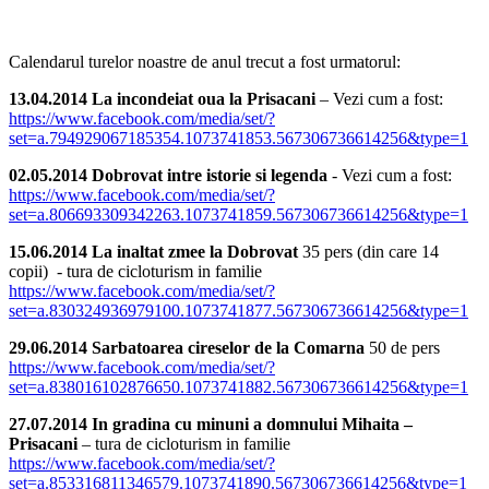
Calendarul turelor noastre de anul trecut a fost urmatorul:
13.04.2014 La incondeiat oua la Prisacani
– Vezi cum a fost:
https://www.facebook.com/media/set/?
set=a.794929067185354.1073741853.567306736614256&type=1
02.05.2014 Dobrovat intre istorie si legenda
- Vezi cum a fost:
https://www.facebook.com/media/set/?
set=a.806693309342263.1073741859.567306736614256&type=1
15.06.2014 La inaltat zmee la Dobrovat
35 pers (din care 14
copii) - tura de cicloturism in familie
https://www.facebook.com/media/set/?
set=a.830324936979100.1073741877.567306736614256&type=1
29.06.2014 Sarbatoarea cireselor de la Comarna
50 de pers
https://www.facebook.com/media/set/?
set=a.838016102876650.1073741882.567306736614256&type=1
27.07.2014 In gradina cu minuni a domnului Mihaita –
Prisacani
– tura de cicloturism in familie
https://www.facebook.com/media/set/?
set=a.853316811346579.1073741890.567306736614256&type=1