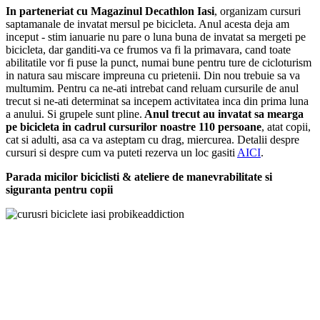
In parteneriat cu Magazinul Decathlon Iasi
, organizam cursuri
saptamanale de invatat mersul pe bicicleta. Anul acesta deja am
inceput - stim ianuarie nu pare o luna buna de invatat sa mergeti pe
bicicleta, dar ganditi-va ce frumos va fi la primavara, cand toate
abilitatile vor fi puse la punct, numai bune pentru ture de cicloturism
in natura sau miscare impreuna cu prietenii. Din nou trebuie sa va
multumim. Pentru ca ne-ati intrebat cand reluam cursurile de anul
trecut si ne-ati determinat sa incepem activitatea inca din prima luna
a anului. Si grupele sunt pline.
Anul trecut au invatat sa mearga
pe bicicleta in cadrul cursurilor noastre 110 persoane
, atat copii,
cat si adulti, asa ca va asteptam cu drag, miercurea. Detalii despre
cursuri si despre cum va puteti rezerva un loc gasiti
AICI
.
Parada micilor biciclisti & ateliere de manevrabilitate si
siguranta pentru copii