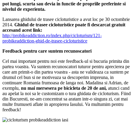
pot lungi, scurta sau devia in functie de propriile preferinte si
nivelul de experienta.
Lansarea ghidului de trasee cicloturistice a avut loc pe 30 octombrie
2014.
Ghidul de trasee cicloturistice poate fi descarcat gratuit
accesand acest link:
http://probikeaddiction.ro/index.php/cicloturism/121-
probikeaddiction-ghid-de-trasee-cicloturistice
Feedback pentru care suntem recunoscatori
Cel mai important pentru noi este feedback-ul si bucuria primita din
partea voastra. Va suntem recunoscatori tuturor pentru aprecierea pe
care am primit-o din partea voastra - asta ne valideaza ca suntem pe
drumul cel bun si ne motiveaza sa descoperim impreuna, in
continuare Romania frumoasa de langa noi. Madalina si Adrian, de
exemplu,
nu mai mersesera pe bicicleta de 20 de ani,
atunci cand
au apelat la noi sa le customizam o tura ghidata de cicloturism. Fiind
din Bucuresti, ne-am concentrat sa aratam intr-o singura zi, cat mai
multe frumuseti aflate in apropierea Iasului. Va multumim pentru
feedback!