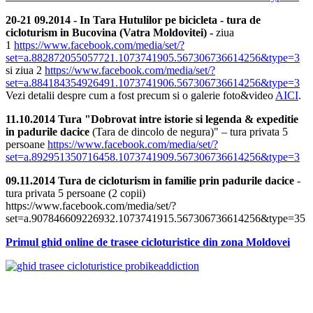
20-21 09.2014 - In Tara Hutulilor pe bicicleta - tura de
cicloturism in Bucovina (Vatra Moldovitei) -
ziua
1
https://www.facebook.com/media/set/?
set=a.882872055057721.1073741905.567306736614256&type=3
si ziua 2
https://www.facebook.com/media/set/?
set=a.884184354926491.1073741906.567306736614256&type=3
Vezi detalii despre cum a fost precum si o galerie foto&video
AICI
.
11.10.2014 Tura "Dobrovat intre istorie si legenda & expeditie
in padurile dacice
(Tara de dincolo de negura)" – tura privata 5
persoane
https://www.facebook.com/media/set/?
set=a.892951350716458.1073741909.567306736614256&type=3
09.11.2014 Tura de cicloturism in familie prin padurile dacice
-
tura privata 5 persoane (2 copii)
https://www.facebook.com/media/set/?
set=a.907846609226932.1073741915.567306736614256&type=35
Primul ghid online de trasee cicloturistice din zona Moldovei