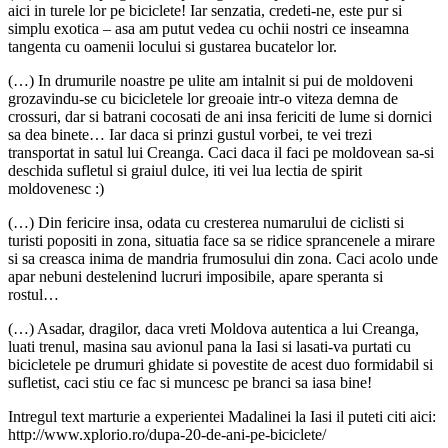
aici in turele lor pe biciclete! Iar senzatia, credeti-ne, este pur si
simplu exotica – asa am putut vedea cu ochii nostri ce inseamna
tangenta cu oamenii locului si gustarea bucatelor lor.
(…) In drumurile noastre pe ulite am intalnit si pui de moldoveni
grozavindu-se cu bicicletele lor greoaie intr-o viteza demna de
crossuri, dar si batrani cocosati de ani insa fericiti de lume si dornici
sa dea binete… Iar daca si prinzi gustul vorbei, te vei trezi
transportat in satul lui Creanga. Caci daca il faci pe moldovean sa-si
deschida sufletul si graiul dulce, iti vei lua lectia de spirit
moldovenesc :)
(…) Din fericire insa, odata cu cresterea numarului de ciclisti si
turisti popositi in zona, situatia face sa se ridice sprancenele a mirare
si sa creasca inima de mandria frumosului din zona. Caci acolo unde
apar nebuni destelenind lucruri imposibile, apare speranta si
rostul…
(…) Asadar, dragilor, daca vreti Moldova autentica a lui Creanga,
luati trenul, masina sau avionul pana la Iasi si lasati-va purtati cu
bicicletele pe drumuri ghidate si povestite de acest duo formidabil si
sufletist, caci stiu ce fac si muncesc pe branci sa iasa bine!
Intregul text marturie a experientei Madalinei la Iasi il puteti citi aici:
http://www.xplorio.ro/dupa-20-de-ani-pe-biciclete/