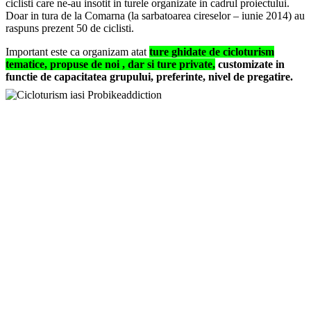
ciclisti care ne-au insotit in turele organizate in cadrul proiectului.
Doar in tura de la Comarna (la sarbatoarea cireselor – iunie 2014) au
raspuns prezent 50 de ciclisti.
Important este ca organizam atat
ture ghidate de cicloturism
tematice, propuse de noi , dar si ture private,
customizate in
functie de capacitatea grupului, preferinte, nivel de pregatire.