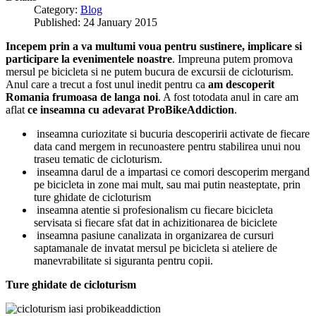
Category:
Blog
Published: 24 January 2015
Incepem prin a va multumi voua pentru sustinere, implicare si
participare la evenimentele noastre
. Impreuna putem promova
mersul pe bicicleta si ne putem bucura de excursii de cicloturism.
Anul care a trecut a fost unul inedit pentru ca
am descoperit
Romania frumoasa de langa noi
. A fost totodata anul in care am
aflat
ce inseamna cu adevarat ProBikeAddiction
.
inseamna curiozitate si bucuria descoperirii activate de fiecare
data cand mergem in recunoastere pentru stabilirea unui nou
traseu tematic de cicloturism.
inseamna darul de a impartasi ce comori descoperim mergand
pe bicicleta in zone mai mult, sau mai putin neasteptate, prin
ture ghidate de cicloturism
inseamna atentie si profesionalism cu fiecare bicicleta
servisata si fiecare sfat dat in achizitionarea de biciclete
inseamna pasiune canalizata in organizarea de cursuri
saptamanale de invatat mersul pe bicicleta si ateliere de
manevrabilitate si siguranta pentru copii.
Ture ghidate de cicloturism