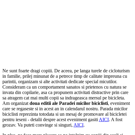
Ne sunt foarte dragi copiii. De aceea, pe langa turele de cicloturism
in familie, prilej minunat de a petrece timp de calitate impreuna cu
parintii, organizam si alte activitati dedicate special micutilor.
Consideram ca un comportament sanatos si prietenos cu natura se
invata din copilarie, asa ca propunem activitati distractive prin care
sa atragem cat mai multi copii sa indrageasca mersul pe bicicleta.
Am organizat
doua editii ale Paradei micilor biciclisti
, eveniment
care se regaseste si in acest an in calendarul nostru. Parada micilor
biciclisti reprezinta totodata si un mesaj de promovare al bicicletei
pentru ieseni - detalii despre acest eveniment gasiti
AICI
. A fost
grozav. Va puteti convinge si singuri,
AICI
.