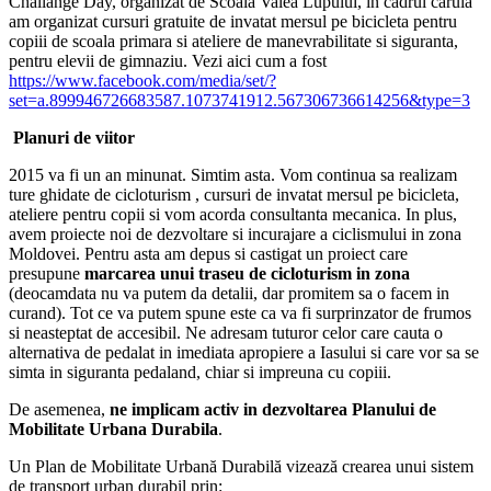
Challange Day, organizat de Scoala Valea Lupului, in cadrul caruia
am organizat cursuri gratuite de invatat mersul pe bicicleta pentru
copiii de scoala primara si ateliere de manevrabilitate si siguranta,
pentru elevii de gimnaziu. Vezi aici cum a fost
https://www.facebook.com/media/set/?
set=a.899946726683587.1073741912.567306736614256&type=3
Planuri de viitor
2015 va fi un an minunat. Simtim asta. Vom continua sa realizam
ture ghidate de cicloturism , cursuri de invatat mersul pe bicicleta,
ateliere pentru copii si vom acorda consultanta mecanica. In plus,
avem proiecte noi de dezvoltare si incurajare a ciclismului in zona
Moldovei. Pentru asta am depus si castigat un proiect care
presupune
marcarea unui traseu de cicloturism in zona
(deocamdata nu va putem da detalii, dar promitem sa o facem in
curand). Tot ce va putem spune este ca va fi surprinzator de frumos
si neasteptat de accesibil. Ne adresam tuturor celor care cauta o
alternativa de pedalat in imediata apropiere a Iasului si care vor sa se
simta in siguranta pedaland, chiar si impreuna cu copiii.
De asemenea,
ne implicam activ in dezvoltarea Planului de
Mobilitate Urbana Durabila
.
Un Plan de Mobilitate Urbană Durabilă vizează crearea unui sistem
de transport urban durabil prin: