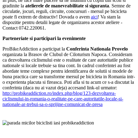
In plus, ne face mare placere sa ne intalnim cu copiii din scoli si
gradinite la
atelierele de manevrabilitate si siguranta
. Semne de
circulatie, jocuri, reguli, circuite, concursuri - mersul pe bicicleta
poate fi extrem de distractiv! Dovada o avem
aici
! Va stam la
dispozitie pentru detalii legate de organizarea acestor ateliere -
Contact 0742.220061.
Parteneriate si participari la evenimente
ProBikeAddiction a participat la
Conferinta Nationala Provelo
organizata la Brasov de Clubul de Ciloturism Napoca. Consideram
ca dezvoltarea ciclismului este o realitate de care autoritatile publice
nationale si locale trebuie sa tina cont. In cadrul conferintei au fost
abordate teme complexe pentru identificarea de solutii si modele de
buna practica care sa transforme mersul pe bicicleta in Romania intr-
o experienta placuta si fireasca. Poti afla si tu acum ce s-a discutat la
conferinta (daca nu ai vazut deja) accesand link-ul urmator:
http://probikeaddiction.ro/index.php/blog/123-dezvoltarea-
ciclismului-in-romania-o-realitate-pe-care-autoritatile-locale-si-
nationale-ar-trebui-sa-o-sprijine-comunicat-de-presa