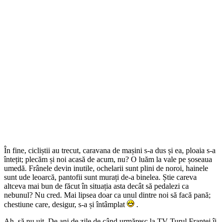
În fine, cicliștii au trecut, caravana de mașini s-a dus și ea, ploaia s-a
întețit; plecăm și noi acasă de acum, nu? O luăm la vale pe șoseaua
umedă. Frânele devin inutile, ochelarii sunt plini de noroi, hainele
sunt ude leoarcă, pantofii sunt murați de-a binelea. Știe careva
altceva mai bun de făcut în situația asta decât să pedalezi ca
nebunul? Nu cred. Mai lipsea doar ca unul dintre noi să facă pană;
chestiune care, desigur, s-a și întâmplat
.
Ah, să nu uit. De ani de zile de când urmăresc la TV Turul Franței îi