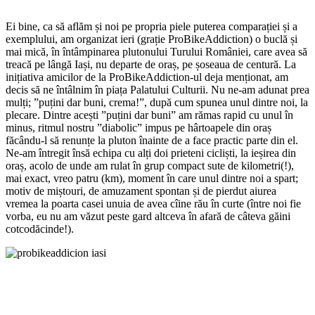
Ei bine, ca să aflăm și noi pe propria piele puterea comparației și a
exemplului, am organizat ieri (grație ProBikeAddiction) o buclă și
mai mică, în întâmpinarea plutonului Turului României, care avea să
treacă pe lângă Iași, nu departe de oraș, pe șoseaua de centură. La
inițiativa amicilor de la ProBikeAddiction-ul deja menționat, am
decis să ne întâlnim în piața Palatului Culturii. Nu ne-am adunat prea
mulți; ”puțini dar buni, crema!”, după cum spunea unul dintre noi, la
plecare. Dintre acești ”puțini dar buni” am rămas rapid cu unul în
minus, ritmul nostru ”diabolic” impus pe hârtoapele din oraș
făcându-l să renunțe la pluton înainte de a face practic parte din el.
Ne-am întregit însă echipa cu alți doi prieteni cicliști, la ieșirea din
oraș, acolo de unde am rulat în grup compact sute de kilometri(!),
mai exact, vreo patru (km), moment în care unul dintre noi a spart;
motiv de miștouri, de amuzament spontan și de pierdut aiurea
vremea la poarta casei unuia de avea cîine rău în curte (între noi fie
vorba, eu nu am văzut peste gard altceva în afară de câteva găini
cotcodăcinde!).