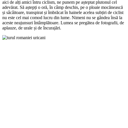
aici de alți amici întru ciclism, ne punem pe așteptat plutonul cel
adevărat. Să aștepți o oră, în câmp deschis, pe o ploaie mocănească
și sâcâitoare, transpirat și îmbrăcat în hainele acelea subțiri de ciclist
nu este cel mai comod lucru din lume. Nimeni nu se gândea însă la
aceste neajunsuri întâmplătoare. Lumea se pregătea de fotografii, de
aplauze, de urale și de încurajări.