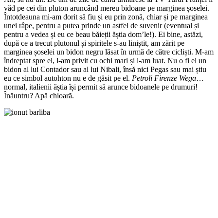
văd pe cei din pluton aruncând mereu bidoane pe marginea șoselei.
Întotdeauna mi-am dorit să fiu și eu prin zonă, chiar și pe marginea
unei râpe, pentru a putea prinde un astfel de suvenir (eventual și
pentru a vedea și eu ce beau băieții ăștia dom’le!). Ei bine, astăzi,
după ce a trecut plutonul și spiritele s-au liniștit, am zărit pe
marginea șoselei un bidon negru lăsat în urmă de către cicliști. M-am
îndreptat spre el, l-am privit cu ochi mari și l-am luat. Nu o fi el un
bidon al lui Contador sau al lui Nibali, însă nici Pegas sau mai știu
eu ce simbol autohton nu e de găsit pe el.
Petroli Firenze Wega
…
normal, italienii ăștia își permit să arunce bidoanele pe drumuri!
Înăuntru? Apă chioară.