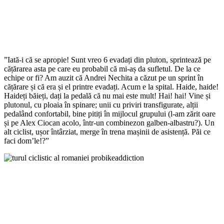
”Iată-i că se apropie! Sunt vreo 6 evadați din pluton, sprintează pe
cățărarea asta pe care eu probabil că mi-aș da sufletul. De la ce
echipe or fi? Am auzit că Andrei Nechita a căzut pe un sprint în
cățărare și că era și el printre evadați. Acum e la spital. Haide, haide!
Haideți băieți, dați la pedală că nu mai este mult! Hai! hai! Vine și
plutonul, cu ploaia în spinare; unii cu priviri transfigurate, alții
pedalând confortabil, bine pitiți în mijlocul grupului (l-am zărit oare
și pe Alex Ciocan acolo, într-un combinezon galben-albastru?). Un
alt ciclist, ușor întârziat, merge în trena mașinii de asistență. Păi ce
faci dom’le!?”