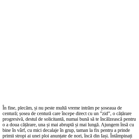
În fine, plecăm, și nu peste multă vreme intrăm pe șoseaua de
centură; șosea de centură care începe direct cu un ”zid”, o cățărare
progresivă, destul de solicitantă, numai bună să te încălzească pentru
o a doua cățărare, una și mai abruptă și mai lungă. Ajungem însă cu
bine în vârf, cu mici decalaje în grup, taman la fix pentru a prinde
primii stropi ai unei ploi anunțate de nori, încă din Iași. Întâmpinați