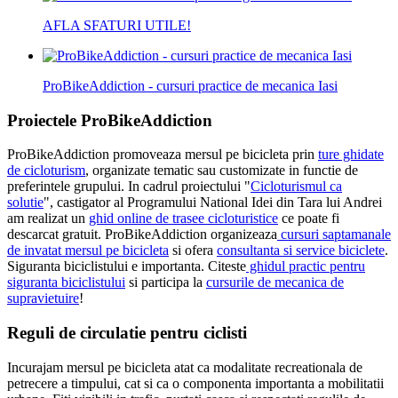
AFLA SFATURI UTILE!
ProBikeAddiction - cursuri practice de mecanica Iasi
Proiectele ProBikeAddiction
ProBikeAddiction promoveaza mersul pe bicicleta prin
ture ghidate
de cicloturism
, organizate tematic sau customizate in functie de
preferintele grupului. In cadrul proiectului "
Cicloturismul ca
solutie
", castigator al Programului National Idei din Tara lui Andrei
am realizat un
ghid online de trasee cicloturistice
ce poate fi
descarcat gratuit. ProBikeAddiction organizeaza
cursuri saptamanale
de invatat mersul pe bicicleta
si ofera
consultanta si service biciclete
.
Siguranta biciclistului e importanta. Citeste
ghidul practic pentru
siguranta biciclistului
si participa la
cursurile de mecanica de
supravietuire
!
Reguli de circulatie pentru ciclisti
Incurajam mersul pe bicicleta atat ca modalitate recreationala de
petrecere a timpului, cat si ca o componenta importanta a mobilitatii