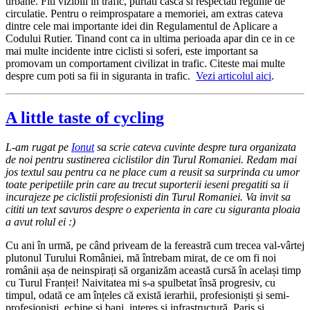
urbane. Fiti vizibili in trafic, purtati casca si respectati regulile de
circulatie. Pentru o reimprospatare a memoriei, am extras cateva
dintre cele mai importante idei din Regulamentul de Aplicare a
Codului Rutier. Tinand cont ca in ultima perioada apar din ce in ce
mai multe incidente intre ciclisti si soferi, este important sa
promovam un comportament civilizat in trafic. Citeste mai multe
despre cum poti sa fii in siguranta in trafic.
Vezi articolul aici
.
A little taste of cycling
L-am rugat pe
Ionut
sa scrie cateva cuvinte despre tura organizata
de noi pentru sustinerea ciclistilor din Turul Romaniei. Redam mai
jos textul sau pentru ca ne place cum a reusit sa surprinda cu umor
toate peripetiile prin care au trecut suporterii ieseni pregatiti sa ii
incurajeze pe ciclistii profesionisti din Turul Romaniei. Va invit sa
cititi un text savuros despre o experienta in care cu siguranta ploaia
a avut rolul ei :)
Cu ani în urmă, pe când priveam de la fereastră cum trecea val-vârtej
plutonul Turului României, mă întrebam mirat, de ce om fi noi
românii așa de neinspirați să organizăm această cursă în același timp
cu Turul Franței! Naivitatea mi s-a spulbetat însă progresiv, cu
timpul, odată ce am înțeles că există ierarhii, profesioniști și semi-
profeșioniști, echipe și bani, interes și infrastructură, Paris și