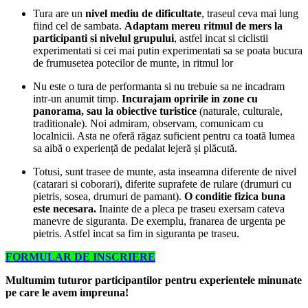
Tura are un
nivel mediu de dificultate
, traseul ceva mai lung
fiind cel de sambata.
Adaptam mereu ritmul de mers la
participanti si nivelul grupului
, astfel incat si ciclistii
experimentati si cei mai putin experimentati sa se poata bucura
de frumusetea potecilor de munte, in ritmul lor
Nu este o tura de performanta si nu trebuie sa ne incadram
intr-un anumit timp.
Incurajam opririle in zone cu
panorama, sau la obiective turistice
(naturale, culturale,
traditionale). Noi admiram, observam, comunicam cu
localnicii. Asta ne oferă răgaz suficient pentru ca toată lumea
sa aibă o experiență de pedalat lejeră și plăcută.
Totusi, sunt trasee de munte, asta inseamna diferente de nivel
(catarari si coborari), diferite suprafete de rulare (drumuri cu
pietris, sosea, drumuri de pamant).
O conditie fizica buna
este necesara.
Inainte de a pleca pe traseu exersam cateva
manevre de siguranta. De exemplu, franarea de urgenta pe
pietris. Astfel incat sa fim in siguranta pe traseu.
FORMULAR DE INSCRIERE
Multumim tuturor participantilor pentru experientele minunate
pe care le avem impreuna!