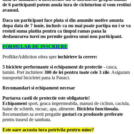
de 6 participanti putem anula tura de cicloturism si vom restitui
avansul.
Daca un participant face plata si din anumite motive anunta
dupa data de 7 iunie, inclusiv ca nu mai poate partipa nu i se va
restuti suma platita pentru ca timpul ramas pana la
desfasurarea turei nu permite gasirea unui nou participant.
FORMULAR DE INSCRIERE
ProBikeAddiction ofera spre
inchiriere la cerere:
5 biciclete performante si echipament de protectie
- casca,
lumini. Pret inchiriere
300 de lei pentru toate cele 3 zile
. Asiguram
transportul bicicletei pana la Panaci.
Recomandari si echipament necesar
Purtarea castii de protectie este obligatorie!
Echipament
sport, geaca impermeabila, manusi de ciclism, caciula,
haine de schimb, rucsac, apa, alimente.
Bicicleta functionala.
Recomandam sa aveti pregatite
gustari cu produsele preferate
pentru traseul de sambata.
Este oare aceasta tura potrivita pentru mine?