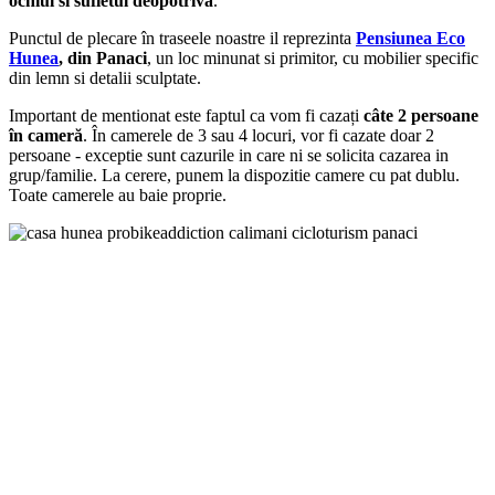
ochiul si sufletul deopotriva
.
Punctul de plecare în traseele noastre il reprezinta
Pensiunea Eco
Hunea
,
din Panaci
, un loc minunat si primitor, cu mobilier specific
din lemn si detalii sculptate.
Important de mentionat este faptul ca vom fi cazați
câte 2 persoane
în cameră
. În camerele de 3 sau 4 locuri, vor fi cazate doar 2
persoane - exceptie sunt cazurile in care ni se solicita cazarea in
grup/familie. La cerere, punem la dispozitie camere cu pat dublu.
Toate camerele au baie proprie.