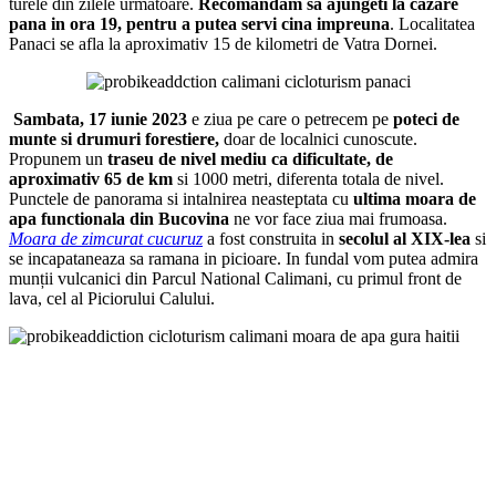
turele din zilele urmatoare.
Recomandam sa ajungeti la cazare
pana in ora 19, pentru a putea servi cina impreuna
. Localitatea
Panaci se afla la aproximativ 15 de kilometri de Vatra Dornei.
Sambata, 17 iunie 2023
e ziua pe care o petrecem pe
poteci de
munte si drumuri forestiere,
doar de localnici cunoscute.
Propunem un
traseu de nivel mediu ca dificultate, de
aproximativ 65 de km
si 1000 metri, diferenta totala de nivel.
Punctele de panorama si intalnirea neasteptata cu
ultima moara de
apa functionala din Bucovina
ne vor face ziua mai frumoasa.
Moara de zimcurat cucuruz
a fost construita in
secolul al XIX-lea
si
se incapataneaza sa ramana in picioare. In fundal vom putea admira
munții vulcanici din Parcul National Calimani, cu primul front de
lava, cel al Piciorului Calului.