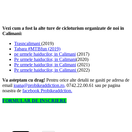
Vezi cum a fost la alte ture de cicloturism organizate de noi in
Calimani:
Trasncalimani
(2019)
Tabara #MTBfun (2019)
pe urmele haiducilor, in Calimani
(2017)
Pe urmele haiducilor, in Calimani
(2020)
Pe urmele haiducilor, in Calimani
(2021)
Pe urmele haiducilor, in Calimani
(2022)
Va asteptam cu drag!
Pentru orice alte detalii ne gasiti pe adresa de
email
ioana@probikeaddiction.ro
,
0742.22.00.61 sau pe pagina
noastra de
facebook Probikeaddction.
FORMULAR DE INSCRIERE