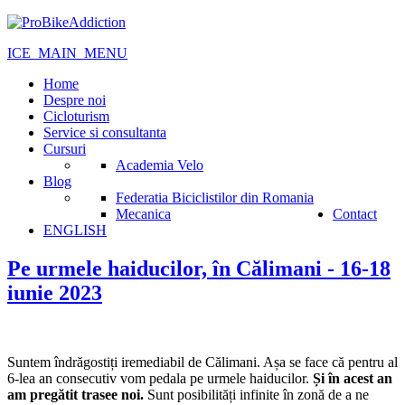
ICE_MAIN_MENU
Home
Despre noi
Cicloturism
Service si consultanta
Cursuri
Academia Velo
Blog
Federatia Biciclistilor din Romania
Mecanica
Contact
ENGLISH
Pe urmele haiducilor, în Călimani - 16-18
iunie 2023
Suntem îndrăgostiți iremediabil de Călimani. Așa se face că pentru al
6-lea an consecutiv vom pedala pe urmele haiducilor.
Și în acest an
am pregătit trasee noi.
Sunt posibilități infinite în zonă de a ne