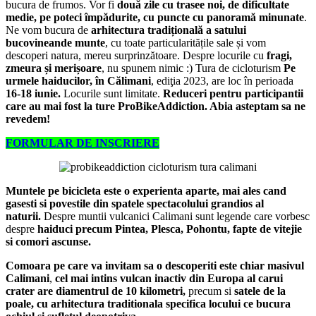
bucura de frumos. Vor fi
două zile cu trasee noi, de dificultate
medie, pe poteci împădurite, cu puncte cu panoramă minunate
.
Ne vom bucura de
arhitectura tradițională a satului
bucovinean
de munte
, cu toate particularitățile sale și vom
descoperi natura, mereu surprinzătoare. Despre locurile cu
fragi,
zmeura și merișoare
, nu spunem nimic :) Tura de cicloturism
Pe
urmele haiducilor, în Călimani
, ediţia 2023, are loc în perioada
16-18 iunie.
Locurile sunt limitate.
Reduceri pentru participantii
care au mai fost la ture ProBikeAddiction. Abia asteptam sa ne
revedem!
FORMULAR DE INSCRIERE
Muntele pe bicicleta este o experienta aparte, mai ales cand
gasesti si povestile din spatele spectacolului grandios al
naturii.
Despre muntii vulcanici Calimani sunt legende care vorbesc
despre
haiduci precum Pintea, Plesca, Pohontu, fapte de vitejie
si comori ascunse.
Comoara pe care va invitam sa o descoperiti este chiar masivul
Calimani
,
cel mai intins vulcan inactiv din Europa al carui
crater are diamentrul de 10 kilometri,
precum si
satele de la
poale, cu arhitectura traditionala specifica locului ce bucura