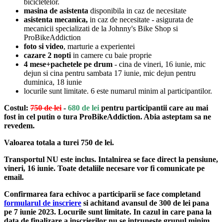
bicicletelor.
masina de asistenta
disponibila in caz de necesitate
asistenta mecanica,
in caz de necesitate - asigurata de
mecanicii specializati de la Johnny's Bike Shop si
ProBikeAddiction
foto si video
, marturie a experientei
cazare 2 nopti
in camere cu baie proprie
4 mese+pachetele pe drum
- cina de vineri, 16 iunie, mic
dejun si cina pentru sambata 17 iunie, mic dejun pentru
duminica, 18 iunie
locurile sunt limitate. 6 este numarul minim al participantilor.
Costul:
750 de lei
-
680 de lei
pentru participantii care au mai
fost in cel putin o tura ProBikeAddiction. Abia asteptam sa ne
revedem.
Valoarea totala a turei 750 de lei.
Transportul NU este inclus. Intalnirea se face direct la pensiune,
vineri, 16 iunie. Toate detaliile necesare vor fi comunicate pe
email.
Confirmarea fara echivoc a participarii se face completand
formularul de inscriere
si achitand
avansul de 300 de lei pana
pe 7 iunie 2023
. Locurile sunt limitate. In cazul in care pana la
data de finalizare a inscrierilor nu se intruneste grupul minim