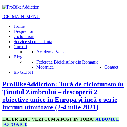
ICE_MAIN_MENU
Home
Despre noi
Cicloturism
Service si consultanta
Cursuri
Academia Velo
Blog
Federatia Biciclistilor din Romania
Mecanica
Contact
ENGLISH
ProBikeAddiction: Tură de cicloturism în
Ținutul Zimbrului – descoperă 2
obiective unice în Europa și încă o serie
lucruri uimitoare (2-4 iulie 2021)
LATER EDIT VEZI CUM A FOST IN TURA!
ALBUMUL
FOTO AICI!