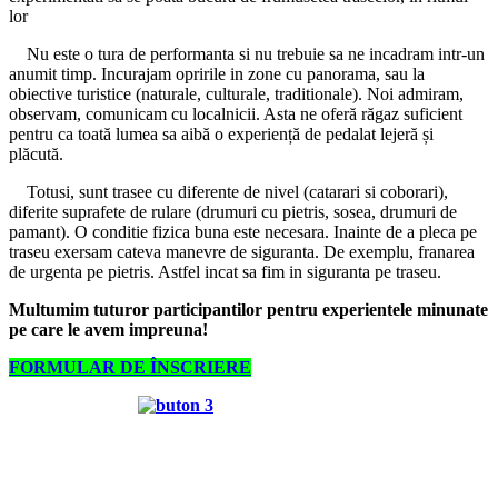
lor
Nu este o tura de performanta si nu trebuie sa ne incadram intr-un
anumit timp. Incurajam opririle in zone cu panorama, sau la
obiective turistice (naturale, culturale, traditionale). Noi admiram,
observam, comunicam cu localnicii. Asta ne oferă răgaz suficient
pentru ca toată lumea sa aibă o experiență de pedalat lejeră și
plăcută.
Totusi, sunt trasee cu diferente de nivel (catarari si coborari),
diferite suprafete de rulare (drumuri cu pietris, sosea, drumuri de
pamant). O conditie fizica buna este necesara. Inainte de a pleca pe
traseu exersam cateva manevre de siguranta. De exemplu, franarea
de urgenta pe pietris. Astfel incat sa fim in siguranta pe traseu.
Multumim tuturor participantilor pentru experientele minunate
pe care le avem impreuna!
FORMULAR DE ÎNSCRIERE