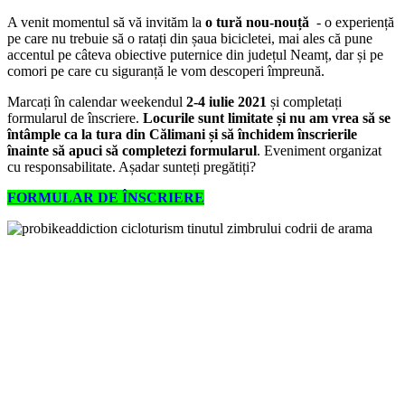
A venit momentul să vă invităm la
o tură nou-nouță
- o experiență
pe care nu trebuie să o ratați din șaua bicicletei, mai ales că pune
accentul pe câteva obiective puternice din județul Neamț, dar și pe
comori pe care cu siguranță le vom descoperi împreună.
Marcați în calendar weekendul
2-4 iulie 2021
și completați
formularul de înscriere.
Locurile sunt limitate
și nu am vrea să se
întâmple ca la tura din Călimani și să închidem înscrierile
înainte să apuci să completezi formularul
. Eveniment organizat
cu responsabilitate. Așadar sunteți pregătiți?
FORMULAR DE ÎNSCRIERE