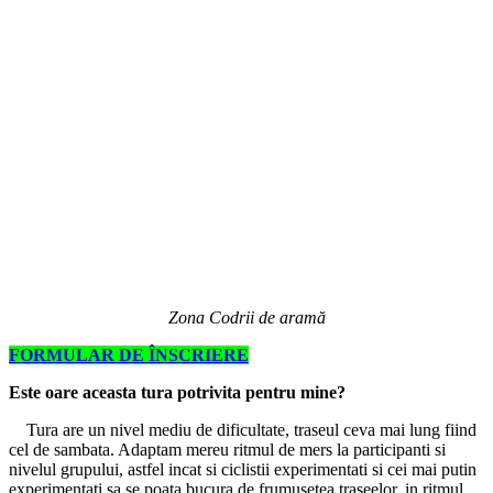
Zona Codrii de aramă
FORMULAR DE ÎNSCRIERE
Este oare aceasta tura potrivita pentru mine?
Tura are un nivel mediu de dificultate, traseul ceva mai lung fiind
cel de sambata. Adaptam mereu ritmul de mers la participanti si
nivelul grupului, astfel incat si ciclistii experimentati si cei mai putin
experimentati sa se poata bucura de frumusetea traseelor, in ritmul