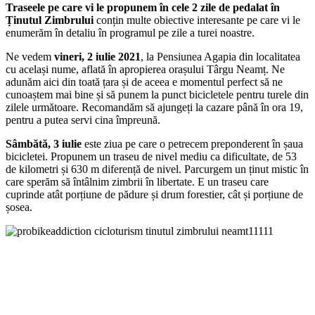
Traseele pe care vi le propunem în cele 2 zile de pedalat în
Ținutul Zimbrului
conțin multe obiective interesante pe care vi le
enumerăm în detaliu în programul pe zile a turei noastre.
Ne vedem
vineri, 2 iulie 2021
, la Pensiunea Agapia din localitatea
cu același nume, aflată în apropierea orașului Târgu Neamț. Ne
adunăm aici din toată țara și de aceea e momentul perfect să ne
cunoaștem mai bine și să punem la punct bicicletele pentru turele din
zilele următoare. Recomandăm să ajungeți la cazare până în ora 19,
pentru a putea servi cina împreună.
Sâmbătă, 3 iulie
este ziua pe care o petrecem preponderent în șaua
bicicletei. Propunem un traseu de nivel mediu ca dificultate, de 53
de kilometri și 630 m diferență de nivel. Parcurgem un ținut mistic în
care sperăm să întâlnim zimbrii în libertate. E un traseu care
cuprinde atât porțiune de pădure și drum forestier, cât și porțiune de
șosea.