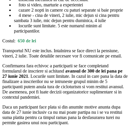
foto si video, marturie a experientei
cazare 2 nopti in camere cu paturi separate si baie proprie
4 mese - cina de vineri, 2 iulie, mic dejun si cina pentru
sambata 3 iulie, mic dejun pentru duminica, 4 iulie
locurile sunt limitate. 5 este numarul minim al
participantilor.
Costul:
650 de lei
Transportul NU este inclus. Intalnirea se face direct la pensiune,
vineri, 2 iulie. Toate detaliile necesare vor fi comunicate pe email.
Confirmarea fara echivoc a participarii se face completand
formularul de inscriere si achitand
avansul de 300 de lei pana pe
27 iunie 2021
. Locurile sunt limitate. In cazul in care pana la data de
finalizare a inscrierilor nu se intruneste grupul minim de 5
participanti putem anula tura de cicloturism si vom restitui avansul.
De asemenea, pot fi luate decizii organizatorice suplimentare si in
contextul pandemiei.
Daca un participant face plata si din anumite motive anunta dupa
data de 27 iunie inclusiv ca nu mai poate partipa nu i se va restitui
suma platita pentru ca timpul ramas pana la desfasurarea turei nu
permite gasirea unui nou participant.