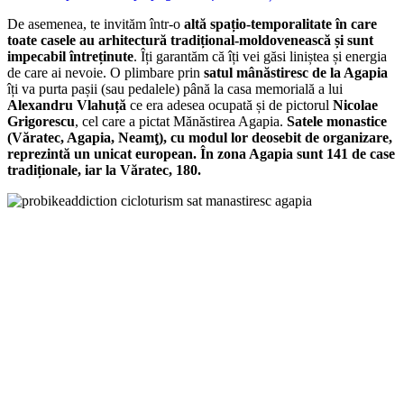
De asemenea, te invităm într-o
altă spațio-temporalitate în care
toate casele au arhitectură tradițional-moldovenească și sunt
impecabil întreținute
. Îți garantăm că îți vei găsi liniștea și energia
de care ai nevoie. O plimbare prin
satul mânăstiresc de la Agapia
îți va purta pașii (sau pedalele) până la casa memorială a lui
Alexandru Vlahuță
ce era adesea ocupată și de pictorul
Nicolae
Grigorescu
, cel care a pictat Mănăstirea Agapia.
Satele monastice
(Văratec, Agapia, Neamţ), cu modul lor deosebit de organizare,
reprezintă un unicat european. În zona Agapia sunt 141 de case
tradiționale, iar la Văratec, 180.