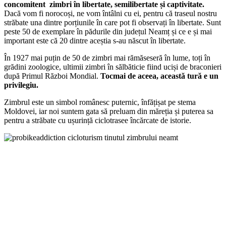
concomitent zimbri în libertate, semilibertate și captivitate.
Dacă vom fi norocoși, ne vom întâlni cu ei, pentru că traseul nostru
străbate una dintre porțiunile în care pot fi observați în libertate. Sunt
peste 50 de exemplare în pădurile din județul Neamț și ce e și mai
important este că 20 dintre aceștia s-au născut în libertate.
În 1927 mai puțin de 50 de zimbri mai rămăseseră în lume, toți în
grădini zoologice, ultimii zimbri în sălbăticie fiind uciși de braconieri
după Primul Război Mondial.
Tocmai de aceea, această tură e un
privilegiu.
Zimbrul este un simbol românesc puternic, înfățișat pe stema
Moldovei, iar noi suntem gata să preluam din măreția și puterea sa
pentru a străbate cu ușurință ciclotrasee încărcate de istorie.