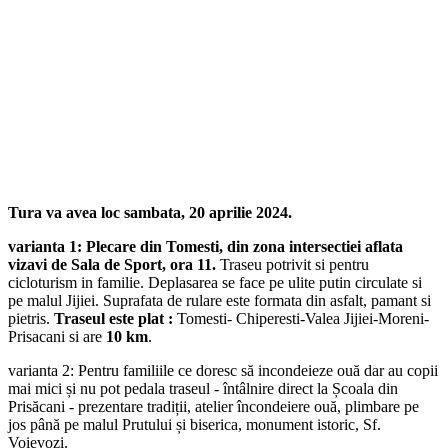
Tura va avea loc sambata, 20 aprilie 2024.
varianta 1:
Plecare din Tomesti, din zona intersectiei aflata
vizavi de Sala de Sport, ora 11.
Traseu potrivit si pentru
cicloturism in familie. Deplasarea se face pe ulite putin circulate si
pe malul Jijiei. Suprafata de rulare este formata din asfalt, pamant si
pietris.
Traseul este plat :
Tomesti- Chiperesti-Valea Jijiei-Moreni-
Prisacani si are
10 km
.
varianta 2: Pentru familiile ce doresc să incondeieze ouă dar au copii
mai mici și nu pot pedala traseul - întâlnire direct la Școala din
Prisăcani - prezentare tradiții, atelier încondeiere ouă, plimbare pe
jos până pe malul Prutului și biserica, monument istoric, Sf.
Voievozi.