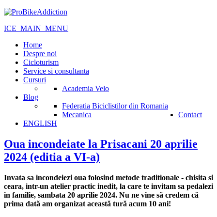
ICE_MAIN_MENU
Home
Despre noi
Cicloturism
Service si consultanta
Cursuri
Academia Velo
Blog
Federatia Biciclistilor din Romania
Mecanica
Contact
ENGLISH
Oua incondeiate la Prisacani 20 aprilie
2024 (editia a VI-a)
Invata sa incondeiezi oua folosind metode traditionale - chisita si
ceara, intr-un atelier practic inedit, la care te invitam sa pedalezi
in familie, sambata 20 aprilie 2024. Nu ne vine să credem că
prima dată am organizat această tură acum 10 ani!