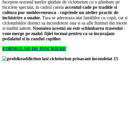
Incepem sezonul turelor ghidate de cicloturism cu o plimbare pe
biciclete speciala, in cadrul careia
accentul cade pe traditie si
cultura pur moldoveneasca - cuprinde un atelier practic de
inchistrire a oualor.
Tura se adreseaza atat familiilor cu copii, cat si
cicloturistilor dornici sa incondeieze oua si sa afle franturi din istorie
si traditii satesti.
Noutatea acestui an este schimbarea traseului -
vom merge pe malul Jijiei tocmai pentru ca sa incurajam
pedalatul si in randul copiilor.
FORMULAR DE INSCRIERE