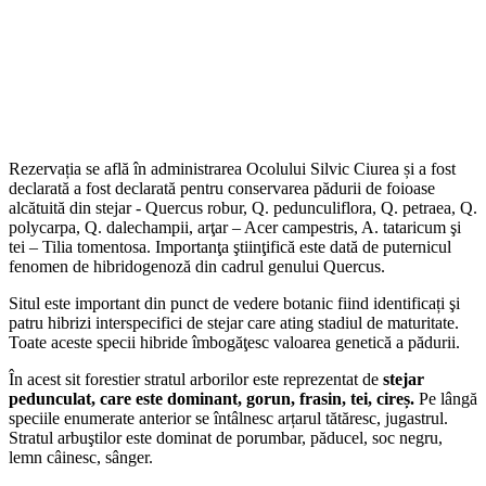
Rezervația se află în administrarea Ocolului Silvic Ciurea și a fost
declarată a fost declarată pentru conservarea pădurii de foioase
alcătuită din stejar - Quercus robur, Q. pedunculiflora, Q. petraea, Q.
polycarpa, Q. dalechampii, arţar – Acer campestris, A. tataricum şi
tei – Tilia tomentosa. Importanţa ştiinţifică este dată de puternicul
fenomen de hibridogenoză din cadrul genului Quercus.
Situl este important din punct de vedere botanic fiind identificați şi
patru hibrizi interspecifici de stejar care ating stadiul de maturitate.
Toate aceste specii hibride îmbogăţesc valoarea genetică a pădurii.
În acest sit forestier stratul arborilor este reprezentat de
stejar
pedunculat, care este dominant, gorun, frasin, tei, cireș.
Pe lângă
speciile enumerate anterior se întâlnesc arțarul tătăresc, jugastrul.
Stratul arbuştilor este dominat de porumbar, păducel, soc negru,
lemn câinesc, sânger.