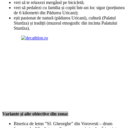
vrei să te relaxezi mergând pe bicicletă;
vrei să pedalezi cu familia și copiii într-un loc sigur (porțiunea
de 6 kilometri din Pădurea Uricani);
ești pasionat de natură (pădurea Uricani), cultură (Palatul
Sturdza) și tradiții (muzeul etnografic din incinta Palatului
Sturdza).
Variante și alte obiective din zona:
Biserica de lemn ”Sf. Gheorghe” din Vorovesti – drum