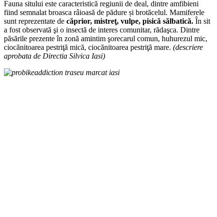
Fauna sitului este caracteristică regiunii de deal, dintre amfibieni
fiind semnalat broasca râioasă de pădure și brotăcelul. Mamiferele
sunt reprezentate de
căprior, mistreţ, vulpe, pisică sălbatică.
În sit
a fost observată şi o insectă de interes comunitar, rădaşca. Dintre
păsările prezente în zonă amintim şorecarul comun, huhurezul mic,
ciocănitoarea pestriţă mică, ciocănitoarea pestriţă mare.
(descriere
aprobata de Directia Silvica Iasi)