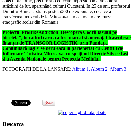
colecții de arme, precum și o colecție impresionantă de oale și
străchini de lut, aparținând culturii Cucuteni. In 25 de ani, profesorul
Dumitru Bunea a strans peste 5000 de exponate, ceea ce a
transformat muzeul de la Miroslava "in cel mai mare muzeu
etnografic scolar din Romania".
Proiectul ProBikeAddiction"Descopera Codrii Iasului pe
bicicleta", in cadrul caruia a fost marcat si amenajat traseul este
finanțat de TRANSGOR LOGISTIK, prin Fundația
Comunitară Iași si se deruleaza in parteneriat cu Centrul de
Informare Turistica Miroslava, cu sprijinul Directie Silvice Iasi
si a Agentia Nationale pentru Protectia Mediului.
FOTOGRAFII DE LA LANSARE:
Album 1,
Album 2
,
Album 3
Descarca