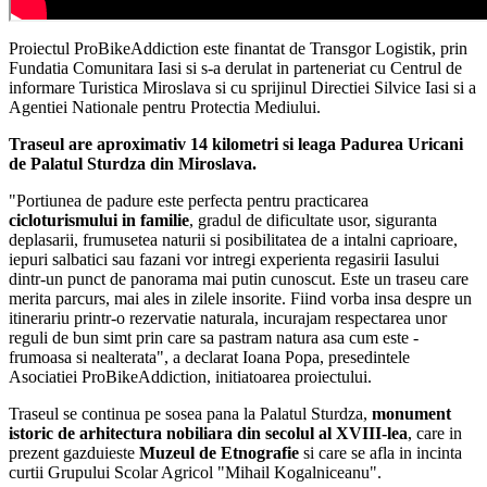
Proiectul ProBikeAddiction este finantat de Transgor Logistik, prin
Fundatia Comunitara Iasi si s-a derulat in parteneriat cu Centrul de
informare Turistica Miroslava si cu sprijinul Directiei Silvice Iasi si a
Agentiei Nationale pentru Protectia Mediului.
Traseul are aproximativ 14 kilometri si leaga Padurea Uricani
de Palatul Sturdza din Miroslava.
"Portiunea de padure este perfecta pentru practicarea
cicloturismului in familie
, gradul de dificultate usor, siguranta
deplasarii, frumusetea naturii si posibilitatea de a intalni caprioare,
iepuri salbatici sau fazani vor intregi experienta regasirii Iasului
dintr-un punct de panorama mai putin cunoscut. Este un traseu care
merita parcurs, mai ales in zilele insorite. Fiind vorba insa despre un
itinerariu printr-o rezervatie naturala, incurajam respectarea unor
reguli de bun simt prin care sa pastram natura asa cum este -
frumoasa si nealterata", a declarat Ioana Popa, presedintele
Asociatiei ProBikeAddiction, initiatoarea proiectului.
Traseul se continua pe sosea pana la Palatul Sturdza,
monument
istoric de arhitectura nobiliara din secolul al XVIII-lea
, care in
prezent gazduieste
Muzeul de Etnografie
si care se afla in incinta
curtii Grupului Scolar Agricol "Mihail Kogalniceanu".