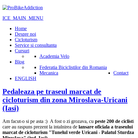
ICE_MAIN_MENU
Home
Despre noi
Cicloturism
Service si consultanta
Cursuri
Academia Velo
Blog
Federatia Biciclistilor din Romania
Mecanica
Contact
ENGLISH
Pedaleaza pe traseul marcat de
cicloturism din zona Miroslava-Uricani
(Iasi)
Am facut-o si pe asta :) A fost o zi grozava, cu
peste 200 de ciclist
i
care au raspuns prezent la intalnirea de
lansare oficiala a traseului
marcat de cicloturism "Tunelul verde Uricani - Palatul Sturdza
Miroslava" (jud. Iasi).