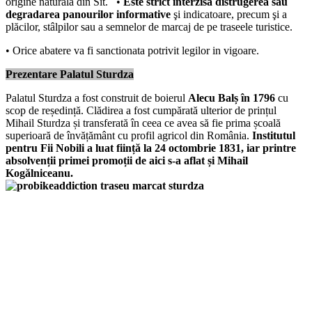
origine naturală din Sit.
•
Este strict interzisă distrugerea sau
degradarea panourilor informative
şi indicatoare, precum şi a
plăcilor, stâlpilor sau a semnelor de marcaj de pe traseele turistice.
• Orice abatere va fi sanctionata potrivit legilor in vigoare.
Prezentare Palatul Sturdza
Palatul Sturdza a fost construit de boierul
Alecu Balș în 1796
cu
scop de reședință. Clădirea a fost cumpărată ulterior de prințul
Mihail Sturdza și transferată în ceea ce avea să fie prima școală
superioară de învățământ cu profil agricol din România.
Institutul
pentru Fii Nobili a luat ființă la 24 octombrie 1831, iar printre
absolvenții primei promoții de aici s-a aflat și Mihail
Kogălniceanu.