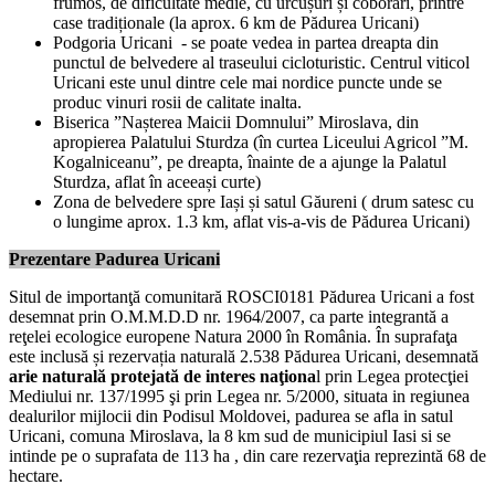
frumos, de dificultate medie, cu urcușuri și coborâri, printre
case tradiționale (la aprox. 6 km de Pădurea Uricani)
Podgoria Uricani - se poate vedea in partea dreapta din
punctul de belvedere al traseului cicloturistic. Centrul viticol
Uricani este unul dintre cele mai nordice puncte unde se
produc vinuri rosii de calitate inalta.
Biserica ”Nașterea Maicii Domnului” Miroslava, din
apropierea Palatului Sturdza (în curtea Liceului Agricol ”M.
Kogalniceanu”, pe dreapta, înainte de a ajunge la Palatul
Sturdza, aflat în aceeași curte)
Zona de belvedere spre Iași și satul Găureni ( drum satesc cu
o lungime aprox. 1.3 km, aflat vis-a-vis de Pădurea Uricani)
Prezentare Padurea Uricani
Situl de importanţă comunitară ROSCI0181 Pădurea Uricani a fost
desemnat prin O.M.M.D.D nr. 1964/2007, ca parte integrantă a
reţelei ecologice europene Natura 2000 în România. În suprafaţa
este inclusă și rezervația naturală 2.538 Pădurea Uricani, desemnată
arie naturală protejată de interes naţiona
l prin Legea protecţiei
Mediului nr. 137/1995 şi prin Legea nr. 5/2000, situata in regiunea
dealurilor mijlocii din Podisul Moldovei, padurea se afla in satul
Uricani, comuna Miroslava, la 8 km sud de municipiul Iasi si se
intinde pe o suprafata de 113 ha , din care rezervaţia reprezintă 68 de
hectare.