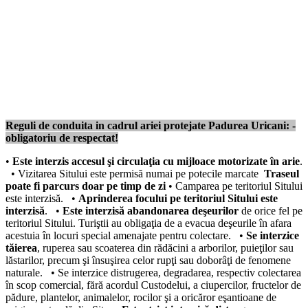
Reguli de conduita in cadrul ariei protejate Padurea Uricani: -
obligatoriu de respectat!
•
Este interzis accesul şi circulaţia cu mijloace motorizate în arie
.
• Vizitarea Sitului este permisă numai pe potecile marcate
Traseul
poate fi parcurs doar pe timp de zi
• Camparea pe teritoriul Sitului
este interzisă.
•
Aprinderea focului pe teritoriul Sitului este
interzisă
.
•
Este interzisă abandonarea deşeurilor
de orice fel pe
teritoriul Sitului. Turiştii au obligaţia de a evacua deşeurile în afara
acestuia în locuri special amenajate pentru colectare.
•
Se interzice
tăierea
, ruperea sau scoaterea din rădăcini a arborilor, puieţilor sau
lăstarilor, precum şi însuşirea celor rupţi sau doborâţi de fenomene
naturale.
• Se interzice distrugerea, degradarea, respectiv colectarea
în scop comercial, fără acordul Custodelui, a ciupercilor, fructelor de
pădure, plantelor, animalelor, rocilor şi a oricăror eşantioane de