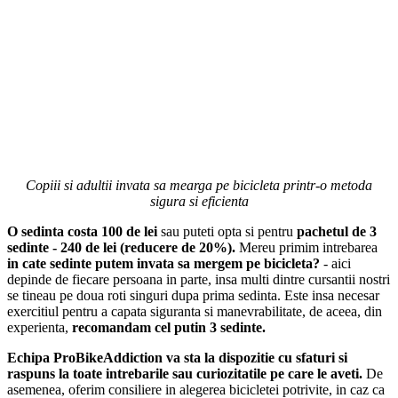
Copiii si adultii invata sa mearga pe bicicleta printr-o metoda
sigura si eficienta
O sedinta costa 100 de lei
sau puteti opta si pentru
pachetul de 3
sedinte - 240 de lei (reducere de 20%).
Mereu primim intrebarea
in cate sedinte putem invata sa mergem pe bicicleta?
- aici
depinde de fiecare persoana in parte, insa multi dintre cursantii nostri
se tineau pe doua roti singuri dupa prima sedinta. Este insa necesar
exercitiul pentru a capata siguranta si manevrabilitate, de aceea, din
experienta,
recomandam cel putin 3 sedinte.
Echipa ProBikeAddiction va sta la dispozitie
cu sfaturi si
raspuns la toate intrebarile sau curiozitatile pe care le aveti
.
De
asemenea, oferim consiliere in alegerea bicicletei potrivite, in caz ca