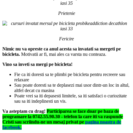
Prietenie
Fericire
Nimic nu va opreste ca anul acesta sa invatati sa mergeti pe
bicicleta
.
Motivatii ar fi, mai ales ca varsta nu conteaza.
Vino sa inveti sa mergi pe bicicleta!
Fie ca iti doresti sa te plimbi pe bicicleta pentru recreere sau
relaxare
Sau poate doresti sa te deplasezi mai usor dintr-un loc in altul,
altfel decat cu masina
Poate vrei sa iti depasesti limitele, sa iti satisfaci o curiozitate
sau sa iti indeplinesti un vis.
Va asteptam cu drag!
Participarea se face doar pe baza de
programare la 0742.55.90.30
- telefon la care iti va raspunde
Cristi sau scriindu-ne un
mesaj privat pe
pagina noastra de
facebook.