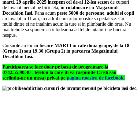
marti, 29 aprilie 2025 incepem cel de-al 12-lea sezon
de cursuri
de invatat mersul pe bicicleta,
in colaborare cu Magazinul
Decathlon Iasi.
Pana acum
peste 5000 de persoane
,
adulti si copii
au invatat in 11 ani, in cadrul cursurilor noastre sa pedaleze. Cu
multi dintre ei ne intalnim acum la ture si in plimbarile din oras. Nu
mai trebuie sa spunem ca intodeauna astfel de intalniri ne bucura
nespus.
Cursurile au loc
in fiecare MARTI
in cate doua grupe, de la 18
(Grupa 1) sau 19.30 (Grupa 2) in parcarea Magazinului
Decathlon Iasi.
Participarea se face doar pe baza de programare la
0742.55.90.30
- telefon la care iti va raspunde Cristi sau
scriindu-ne un
mesaj privat pe
pagina noastra de facebook.