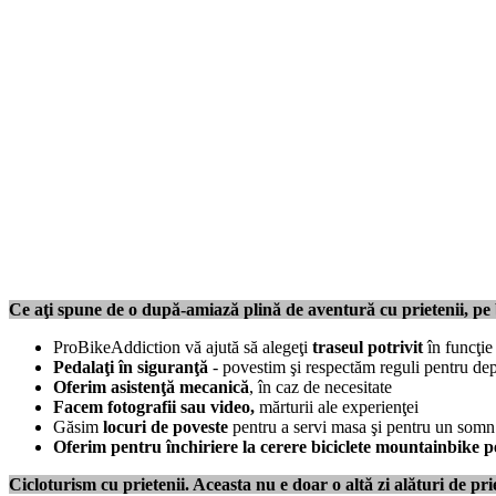
Ce aţi spune de o după-amiază plină de aventură cu prietenii, pe bic
ProBikeAddiction vă ajută să alegeţi
traseul potrivit
în funcţie
Pedalaţi în siguranţă
- povestim şi respectăm reguli pentru depl
Oferim asistenţă mecanică
, în caz de necesitate
Facem fotografii sau video,
mărturii ale experienţei
Găsim
locuri de poveste
pentru a servi masa şi pentru un somn o
Oferim pentru închiriere la cerere biciclete mountainbike 
Cicloturism cu prietenii. Aceasta nu e doar o altă zi alături de pr