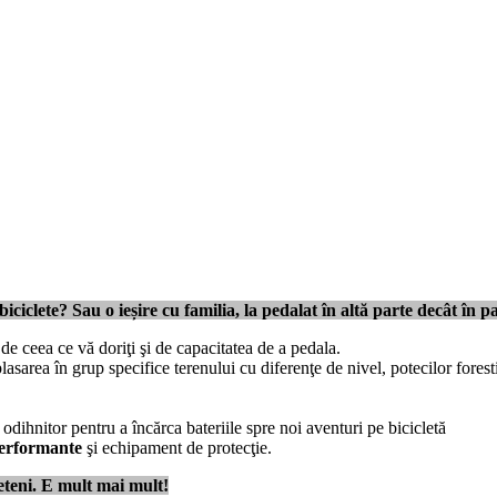
iclete? Sau o ieșire cu familia, la pedalat în altă parte decât în pa
 de ceea ce vă doriţi şi de capacitatea de a pedala.
asarea în grup specifice terenului cu diferenţe de nivel, potecilor fores
dihnitor pentru a încărca bateriile spre noi aventuri pe bicicletă
performante
şi echipament de protecţie.
ieteni. E mult mai mult!