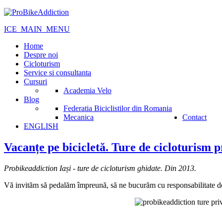
ICE_MAIN_MENU
Home
Despre noi
Cicloturism
Service si consultanta
Cursuri
Academia Velo
Blog
Federatia Biciclistilor din Romania
Mecanica
Contact
ENGLISH
Vacanțe pe bicicletă. Ture de cicloturism 
Probikeaddiction Iași - ture de cicloturism ghidate. Din 2013.
Vă invităm să pedalăm împreună, să ne bucurăm cu responsabilitate de n