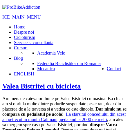
ICE_MAIN_MENU
Home
Despre noi
Cicloturism
Service si consultanta
Cursuri
Academia Velo
Blog
Federatia Biciclistilor din Romania
Mecanica
Contact
ENGLISH
Valea Bistritei cu bicicleta
Am mers de cateva ori bune pe Valea Bistritei cu masina. Ba chiar
am si oprit la multe dintre podurile suspendate peste rau, doar din
placerea de a le traversa si a vedea ce este dincolo.
Dar nimic nu se
compara cu pedalatul pe acolo!
La sfarsitul concediului din acest
an petrecut in muntii Calimani, pedaland la 2000 de metri
, am ales
sa mergem spre casa pe Valea Bistritei, pornind
dinspre Vatra
Dornei spre Poiana Largului.
Pentru ca eram doar noi trei si