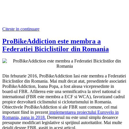
Citeste in continuare
ProBikeAddiction este membra a
Federatiei Biciclistilor din Romania
Din feburarie 2016, ProBikeAddiction Iasi este membra a Federatiei
Biciclistilor din Romania. Mai mult decat atat, presedintele asociatiei
ProBikeAddiction, Ioana Popa, a fost aleasa vicepresedinte in
board-ul FBR. Afilierea este una semnificativa la nivel national si
international (FBR este membra a ECF si WCA), favorizand cadrul
propice dezvoltarii ciclismului si cicloturismului in Romania.
Obiectivele ProBikeAddiction si ale FBR sunt comune, cel mai
important fiind in prezent
implementarea proiectului Eurovelo in
Romania, pana in 2018.
Demersul nu este unul simplu deoarece
presupune modificari legislative si sprijinul autoritatilor. Mai multe
detalii despre FBR, gasiti in acest articol.