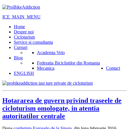
ICE_MAIN_MENU
Home
Despre noi
Cicloturism
Service si consultanta
Cursuri
Academia Velo
Blog
Federatia Biciclistilor din Romania
Mecanica
Contact
ENGLISH
Hotararea de guvern privind traseele de
cicloturism omologate, in atentia
autoritatilor centrale
Dupa
conferinta Eurovelo de la Sinaia
, din luna februarie 2016,