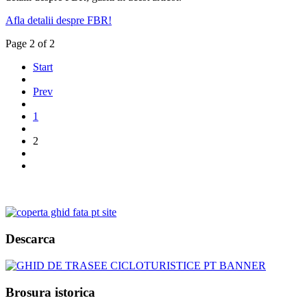
Afla detalii despre FBR!
Page 2 of 2
Start
Prev
1
2
Descarca
Brosura istorica