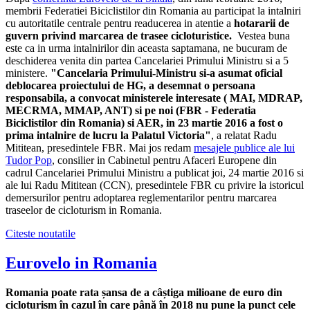
membrii Federatiei Biciclistilor din Romania au participat la intalniri
cu autoritatile centrale pentru readucerea in atentie a
hotararii de
guvern privind marcarea de trasee cicloturistice.
Vestea buna
este ca in urma intalnirilor din aceasta saptamana, ne bucuram de
deschiderea venita din partea Cancelariei Primului Ministru si a 5
ministere.
"Cancelaria Primului-Ministru si-a asumat oficial
deblocarea proiectului de HG, a desemnat o persoana
responsabila, a convocat ministerele interesate ( MAI, MDRAP,
MECRMA, MMAP, ANT) si pe noi (FBR - Federatia
Biciclistilor din Romania) si AER, in 23 martie 2016 a fost o
prima intalnire de lucru la Palatul Victoria"
, a relatat Radu
Mititean, presedintele FBR. Mai jos redam
mesajele publice ale lui
Tudor Pop
, consilier in Cabinetul pentru Afaceri Europene din
cadrul Cancelariei Primului Ministru a publicat joi, 24 martie 2016 si
ale lui Radu Mititean (CCN), presedintele FBR cu privire la istoricul
demersurilor pentru adoptarea reglementarilor pentru marcarea
traseelor de cicloturism in Romania.
Citeste noutatile
Eurovelo in Romania
Romania poate rata șansa de a câștiga milioane de euro din
cicloturism în cazul în care până în 2018 nu pune la punct cele