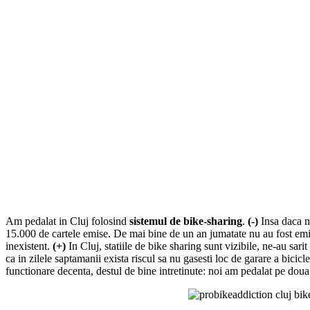
Am pedalat in Cluj folosind
sistemul de bike-sharing
.
(-)
Insa daca nu
15.000 de cartele emise. De mai bine de un an jumatate nu au fost emise c
inexistent.
(+)
In Cluj, statiile de bike sharing sunt vizibile, ne-au sari
ca in zilele saptamanii exista riscul sa nu gasesti loc de garare a bicicle
functionare decenta, destul de bine intretinute: noi am pedalat pe doua 