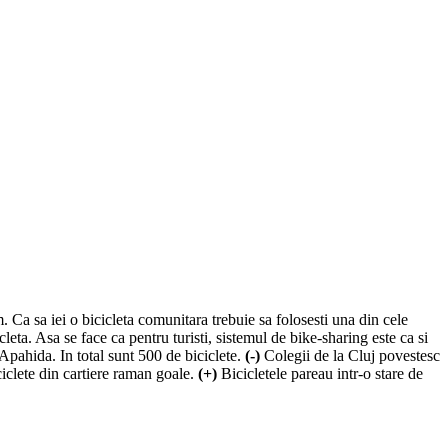
 Ca sa iei o bicicleta comunitara trebuie sa folosesti una din cele
leta. Asa se face ca pentru turisti, sistemul de bike-sharing este ca si
 Apahida. In total sunt 500 de biciclete.
(-)
Colegii de la Cluj povestesc
iciclete din cartiere raman goale.
(+)
Bicicletele pareau intr-o stare de