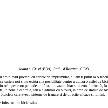
Ioana si Cristi (PBA), Radu si Roxana (CCN)
 am fi avut prieteni cu cartele de imprumutat, nu am fi putut sa o facem.
artele noi si nu exista alta posibilitate pentru a utiliza o astfel de bicic
t in ochi peste tot pe unde am fost, am vazut chiar si in zona limitrofa, la
tei in zonele centrale, sau a cladirilor cu birouri, in timp ce statiile de b
biciclete care aveau sisteme de franare si de directie eficace si lumini.