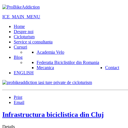
ICE_MAIN_MENU
Home
Despre noi
Cicloturism
Service si consultanta
Cursuri
Academia Velo
Blog
Federatia Biciclistilor din Romania
Mecanica
Contact
ENGLISH
Print
Email
Infrastructura biciclistica din Cluj
Details