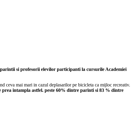
arintii si profesorii elevilor participanti la cursurile Academiei
iind ceva mai mari in cazul deplasarilor pe bicicleta ca mijloc recreativ.
se prea intampla astfel. peste 60% dintre parinti si 83 % dintre