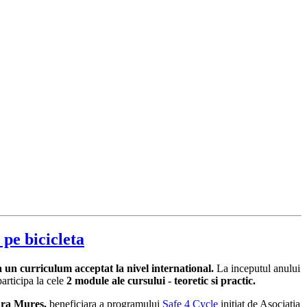
 pe bicicleta
a un curriculum acceptat la nivel international.
La inceputul anului
articipa la cele
2 module ale cursului - teoretic si practic.
ara Mures,
beneficiara a programului
Safe 4 Cycle
initiat de Asociația