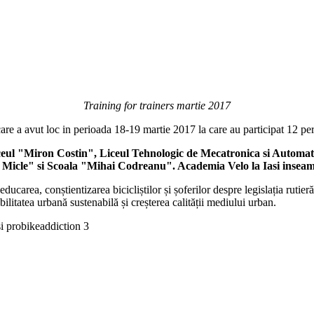
Training for trainers martie 2017
are a avut loc in perioada 18-19 martie 2017 la care au participat 12 pe
: Liceul "Miron Costin", Liceul Tehnologic de Mecatronica si Autom
ica Micle" si Scoala "Mihai Codreanu". Academia Velo la Iasi inseam
educarea, conștientizarea bicicliștilor și șoferilor despre legislația rutie
obilitatea urbană sustenabilă și creșterea calității mediului urban.