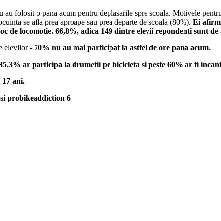
nu au folosit-o pana acum pentru deplasarile spre scoala. Motivele pentru c
locuinta se afla prea aproape sau prea departe de scoala (80%).
Ei afirma
jloc de locomotie. 66,8%, adica 149 dintre elevii repondenti sunt de
 elevilor -
70% nu au mai participat la astfel de ore pana acum.
85.3% ar participa la drumetii pe bicicleta si peste 60% ar fi incant
 17 ani.