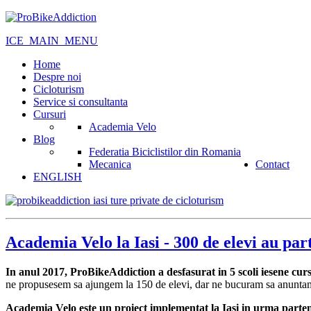
ICE_MAIN_MENU
Home
Despre noi
Cicloturism
Service si consultanta
Cursuri
Academia Velo
Blog
Federatia Biciclistilor din Romania
Mecanica
Contact
ENGLISH
Academia Velo la Iasi - 300 de elevi au part
In anul 2017, ProBikeAddiction a desfasurat in 5 scoli iesene curs
ne propusesem sa ajungem la 150 de elevi, dar ne bucuram sa anuntam c
Academia Velo este un proiect implementat la Iasi in urma parte