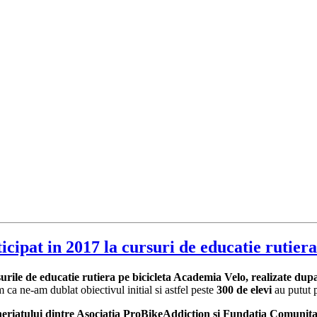
icipat in 2017 la cursuri de educatie rutiera
urile de educatie rutiera pe bicicleta Academia Velo, realizate dup
a ne-am dublat obiectivul initial si astfel peste
300 de elevi
au putut p
neriatului dintre Asociatia ProBikeAddiction si Fundatia Comunit